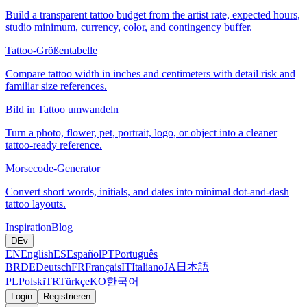
Build a transparent tattoo budget from the artist rate, expected hours,
studio minimum, currency, color, and contingency buffer.
Tattoo-Größentabelle
Compare tattoo width in inches and centimeters with detail risk and
familiar size references.
Bild in Tattoo umwandeln
Turn a photo, flower, pet, portrait, logo, or object into a cleaner
tattoo-ready reference.
Morsecode-Generator
Convert short words, initials, and dates into minimal dot-and-dash
tattoo layouts.
Inspiration
Blog
DE
v
EN
English
ES
Español
PT
Português
BR
DE
Deutsch
FR
Français
IT
Italiano
JA
日本語
PL
Polski
TR
Türkçe
KO
한국어
Login
Registrieren