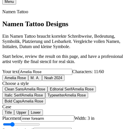
Menu
Namen Tattoo
Namen Tattoo Designs
Ein Namen Tattoo braucht korrekte Schreibweise, Bedeutung,
Symbolik, Platzierung und Lesbarkeit. Vergleiche vollen Namen,
Initialen, Datum und kleine Symbole.
Start below, review the result on this page, and have a professional
artist verify the final stencil for real skin.
Your text
Characters: 11/60
Amelia Rose
M. A.
Noah 2024
Choose a style
Clean Sans
Amelia Rose
Editorial Serif
Amelia Rose
Italic Serif
Amelia Rose
Typewriter
Amelia Rose
Bold Caps
Amelia Rose
Case
Title
Upper
Lower
Placement
Width: 3 in