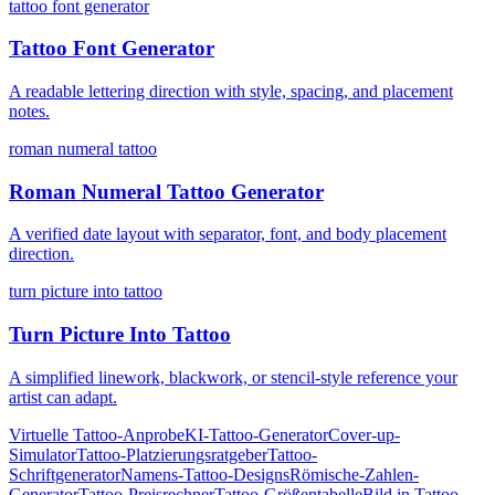
tattoo font generator
Tattoo Font Generator
A readable lettering direction with style, spacing, and placement
notes.
roman numeral tattoo
Roman Numeral Tattoo Generator
A verified date layout with separator, font, and body placement
direction.
turn picture into tattoo
Turn Picture Into Tattoo
A simplified linework, blackwork, or stencil-style reference your
artist can adapt.
Virtuelle Tattoo-Anprobe
KI-Tattoo-Generator
Cover-up-
Simulator
Tattoo-Platzierungsratgeber
Tattoo-
Schriftgenerator
Namens-Tattoo-Designs
Römische-Zahlen-
Generator
Tattoo-Preisrechner
Tattoo-Größentabelle
Bild in Tattoo