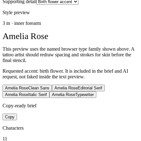
Supporting detail
Style preview
3
in ·
inner forearm
Amelia Rose
This preview uses the named browser type family shown above. A
tattoo artist should redraw spacing and strokes for skin before the
final stencil.
Requested accent:
birth flower
. It is included in the brief and AI
request, not faked inside the text preview.
Amelia Rose
Clean Sans
Amelia Rose
Editorial Serif
Amelia Rose
Italic Serif
Amelia Rose
Typewriter
Copy-ready brief
Copy
Characters
11