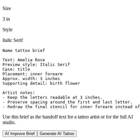
Size
3 in
Style
Italic Serif
Name tattoo brief

Text: Amelia Rose

Preview style: Italic Serif

Case: title

Placement: inner forearm

Approx. width: 3 inches

Supporting detail: birth flower

Artist notes:

- Keep the letters readable at 3 inches.

- Preserve spacing around the first and last letter.

- Redraw the final stencil for inner forearm instead of
Use this brief as the handoff text for a tattoo artist or for the full AI
studio.
AI Improve Brief
Generate AI Tattoo