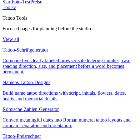
Start
Foto-Test
Preise
Tools
v
Tattoo Tools
Focused pages for planning before the studio.
View all
Tattoo-Schriftgenerator
Compare five clearly labeled browser-safe lettering families, case,
spacing direction, size, and placement before a word becomes
permanent.
Namens-Tattoo-Designs
Build name tattoo directions with script, initials, flowers, dates,
hearts, and memorial details.
Römische-Zahlen-Generator
Convert meaningful dates into Roman numeral tattoo layouts and
compare separators and orientation.
Tattoo-Preisrechner