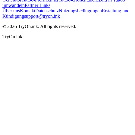
umwandeln
Partner Links
Über uns
Kontakt
Datenschutz
Nutzungsbedingungen
Erstattung und
Kündigung
support@tryon.ink
©
2026
TryOn.ink. All rights reserved.
TryOn.ink