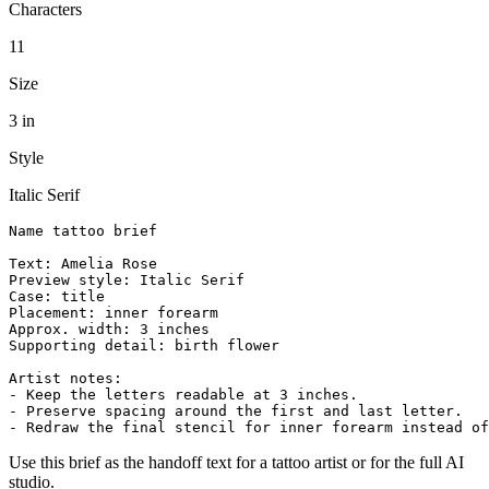
Characters
11
Size
3 in
Style
Italic Serif
Name tattoo brief

Text: Amelia Rose

Preview style: Italic Serif

Case: title

Placement: inner forearm

Approx. width: 3 inches

Supporting detail: birth flower

Artist notes:

- Keep the letters readable at 3 inches.

- Preserve spacing around the first and last letter.

- Redraw the final stencil for inner forearm instead of
Use this brief as the handoff text for a tattoo artist or for the full AI
studio.