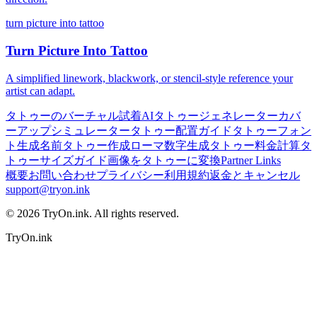
turn picture into tattoo
Turn Picture Into Tattoo
A simplified linework, blackwork, or stencil-style reference your
artist can adapt.
タトゥーのバーチャル試着
AIタトゥージェネレーター
カバ
ーアップシミュレーター
タトゥー配置ガイド
タトゥーフォン
ト生成
名前タトゥー作成
ローマ数字生成
タトゥー料金計算
タ
トゥーサイズガイド
画像をタトゥーに変換
Partner Links
概要
お問い合わせ
プライバシー
利用規約
返金とキャンセル
support@tryon.ink
©
2026
TryOn.ink. All rights reserved.
TryOn.ink