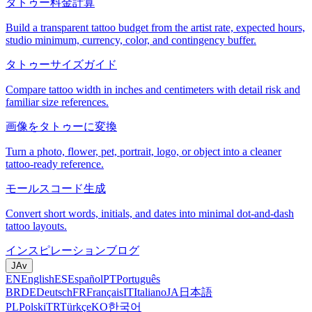
タトゥー料金計算
Build a transparent tattoo budget from the artist rate, expected hours,
studio minimum, currency, color, and contingency buffer.
タトゥーサイズガイド
Compare tattoo width in inches and centimeters with detail risk and
familiar size references.
画像をタトゥーに変換
Turn a photo, flower, pet, portrait, logo, or object into a cleaner
tattoo-ready reference.
モールスコード生成
Convert short words, initials, and dates into minimal dot-and-dash
tattoo layouts.
インスピレーション
ブログ
JA
v
EN
English
ES
Español
PT
Português
BR
DE
Deutsch
FR
Français
IT
Italiano
JA
日本語
PL
Polski
TR
Türkçe
KO
한국어