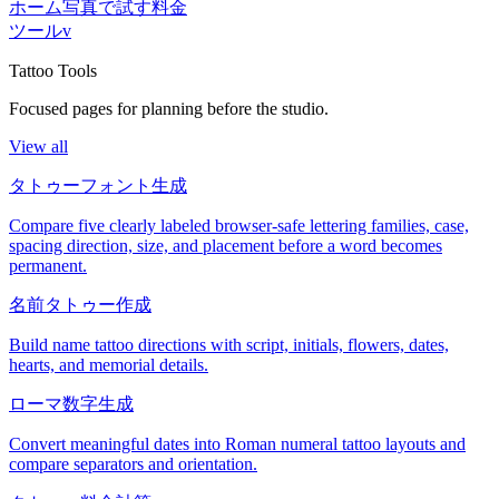
ホーム
写真で試す
料金
ツール
v
Tattoo Tools
Focused pages for planning before the studio.
View all
タトゥーフォント生成
Compare five clearly labeled browser-safe lettering families, case,
spacing direction, size, and placement before a word becomes
permanent.
名前タトゥー作成
Build name tattoo directions with script, initials, flowers, dates,
hearts, and memorial details.
ローマ数字生成
Convert meaningful dates into Roman numeral tattoo layouts and
compare separators and orientation.