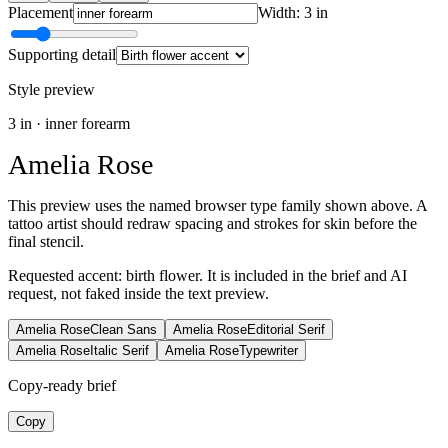
Placement
Width: 3 in
Supporting detail
Style preview
3
in ·
inner forearm
Amelia Rose
This preview uses the named browser type family shown above. A
tattoo artist should redraw spacing and strokes for skin before the
final stencil.
Requested accent:
birth flower
. It is included in the brief and AI
request, not faked inside the text preview.
Amelia Rose
Clean Sans
Amelia Rose
Editorial Serif
Amelia Rose
Italic Serif
Amelia Rose
Typewriter
Copy-ready brief
Copy