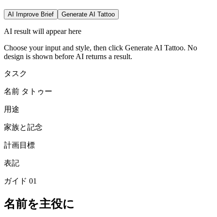
AI Improve Brief
Generate AI Tattoo
AI result will appear here
Choose your input and style, then click Generate AI Tattoo. No
design is shown before AI returns a result.
タスク
名前 タトゥー
用途
家族と記念
計画目標
表記
ガイド
01
名前を主役に