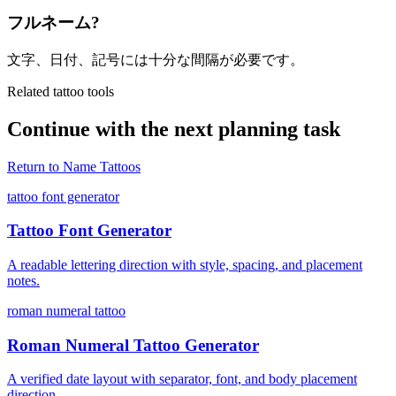
フルネーム?
文字、日付、記号には十分な間隔が必要です。
Related tattoo tools
Continue with the next planning task
Return to
Name Tattoos
tattoo font generator
Tattoo Font Generator
A readable lettering direction with style, spacing, and placement
notes.
roman numeral tattoo
Roman Numeral Tattoo Generator
A verified date layout with separator, font, and body placement
direction.