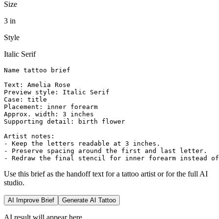
Size
3 in
Style
Italic Serif
Name tattoo brief

Text: Amelia Rose

Preview style: Italic Serif

Case: title

Placement: inner forearm

Approx. width: 3 inches

Supporting detail: birth flower

Artist notes:

- Keep the letters readable at 3 inches.

- Preserve spacing around the first and last letter.

- Redraw the final stencil for inner forearm instead of
Use this brief as the handoff text for a tattoo artist or for the full AI
studio.
AI Improve Brief
Generate AI Tattoo
AI result will appear here