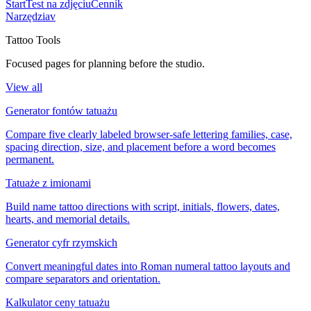
Start
Test na zdjęciu
Cennik
Narzędzia
v
Tattoo Tools
Focused pages for planning before the studio.
View all
Generator fontów tatuażu
Compare five clearly labeled browser-safe lettering families, case,
spacing direction, size, and placement before a word becomes
permanent.
Tatuaże z imionami
Build name tattoo directions with script, initials, flowers, dates,
hearts, and memorial details.
Generator cyfr rzymskich
Convert meaningful dates into Roman numeral tattoo layouts and
compare separators and orientation.
Kalkulator ceny tatuażu