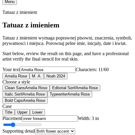
Menu
Tatuaz z imieniem
Tatuaz z imieniem
Tatuaz z imieniem wymaga poprawnej pisowni, znaczenia, symboli,
prywatnosci i miejsca. Porownaj pelne imie, inicjaly, date i kwiat.
Start below, review the result on this page, and have a professional
artist verify the final stencil for real skin.
Your text
Characters: 11/60
Amelia Rose
M. A.
Noah 2024
Choose a style
Clean Sans
Amelia Rose
Editorial Serif
Amelia Rose
Italic Serif
Amelia Rose
Typewriter
Amelia Rose
Bold Caps
Amelia Rose
Case
Title
Upper
Lower
Placement
Width: 3 in
Supporting detail