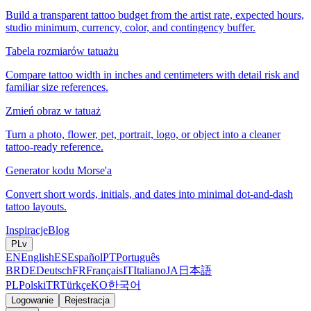
Build a transparent tattoo budget from the artist rate, expected hours,
studio minimum, currency, color, and contingency buffer.
Tabela rozmiarów tatuażu
Compare tattoo width in inches and centimeters with detail risk and
familiar size references.
Zmień obraz w tatuaż
Turn a photo, flower, pet, portrait, logo, or object into a cleaner
tattoo-ready reference.
Generator kodu Morse'a
Convert short words, initials, and dates into minimal dot-and-dash
tattoo layouts.
Inspiracje
Blog
PL
v
EN
English
ES
Español
PT
Português
BR
DE
Deutsch
FR
Français
IT
Italiano
JA
日本語
PL
Polski
TR
Türkçe
KO
한국어
Logowanie
Rejestracja