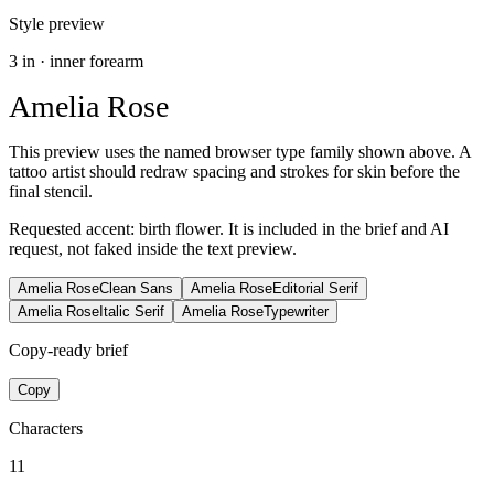
Style preview
3
in ·
inner forearm
Amelia Rose
This preview uses the named browser type family shown above. A
tattoo artist should redraw spacing and strokes for skin before the
final stencil.
Requested accent:
birth flower
. It is included in the brief and AI
request, not faked inside the text preview.
Amelia Rose
Clean Sans
Amelia Rose
Editorial Serif
Amelia Rose
Italic Serif
Amelia Rose
Typewriter
Copy-ready brief
Copy
Characters
11