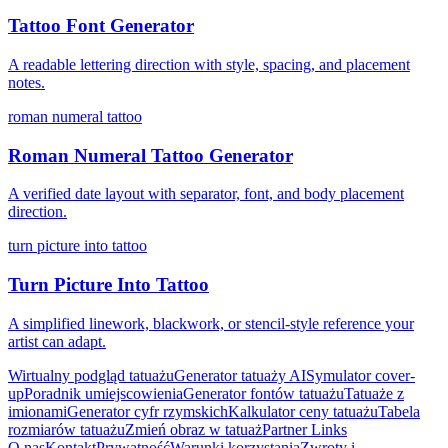
Tattoo Font Generator
A readable lettering direction with style, spacing, and placement
notes.
roman numeral tattoo
Roman Numeral Tattoo Generator
A verified date layout with separator, font, and body placement
direction.
turn picture into tattoo
Turn Picture Into Tattoo
A simplified linework, blackwork, or stencil-style reference your
artist can adapt.
Wirtualny podgląd tatuażu
Generator tatuaży AI
Symulator cover-
up
Poradnik umiejscowienia
Generator fontów tatuażu
Tatuaże z
imionami
Generator cyfr rzymskich
Kalkulator ceny tatuażu
Tabela
rozmiarów tatuażu
Zmień obraz w tatuaż
Partner Links
O nas
Kontakt
Prywatność
Warunki korzystania
Zwroty i