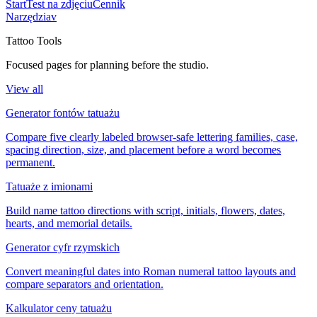
Start
Test na zdjęciu
Cennik
Narzędzia
v
Tattoo Tools
Focused pages for planning before the studio.
View all
Generator fontów tatuażu
Compare five clearly labeled browser-safe lettering families, case,
spacing direction, size, and placement before a word becomes
permanent.
Tatuaże z imionami
Build name tattoo directions with script, initials, flowers, dates,
hearts, and memorial details.
Generator cyfr rzymskich
Convert meaningful dates into Roman numeral tattoo layouts and
compare separators and orientation.
Kalkulator ceny tatuażu