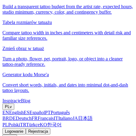
Build a transparent tattoo budget from the artist rate, expected hours,
studio minimum, currency, color, and contingency buffer.
Tabela rozmiarów tatuażu
Compare tattoo width in inches and centimeters with detail risk and
familiar size references.
Zmień obraz w tatuaż
Turn a photo, flower, pet, portrait, logo, or object into a cleaner
tattoo-ready reference.
Generator kodu Morse'a
Convert short words, initials, and dates into minimal dot-and-dash
tattoo layouts.
Inspiracje
Blog
PL
v
EN
English
ES
Español
PT
Português
BR
DE
Deutsch
FR
Français
IT
Italiano
JA
日本語
PL
Polski
TR
Türkçe
KO
한국어
Logowanie
Rejestracja