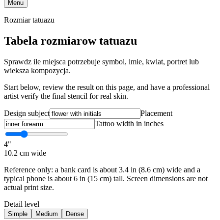
Menu
Rozmiar tatuazu
Tabela rozmiarow tatuazu
Sprawdz ile miejsca potrzebuje symbol, imie, kwiat, portret lub
wieksza kompozycja.
Start below, review the result on this page, and have a professional
artist verify the final stencil for real skin.
Design subject
Placement
Tattoo width in inches
4
"
10.2
cm wide
Reference only: a bank card is about 3.4 in (8.6 cm) wide and a
typical phone is about 6 in (15 cm) tall. Screen dimensions are not
actual print size.
Detail level
Simple
Medium
Dense