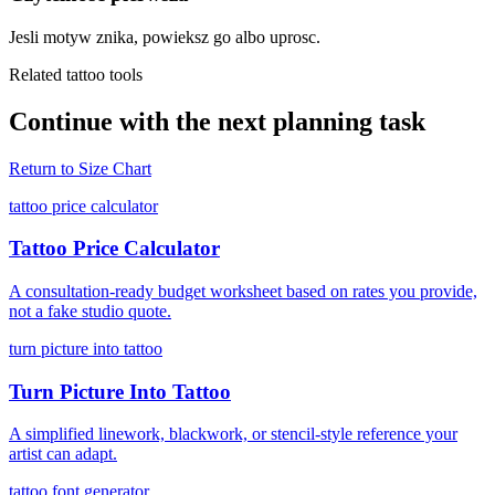
Jesli motyw znika, powieksz go albo uprosc.
Related tattoo tools
Continue with the next planning task
Return to
Size Chart
tattoo price calculator
Tattoo Price Calculator
A consultation-ready budget worksheet based on rates you provide,
not a fake studio quote.
turn picture into tattoo
Turn Picture Into Tattoo
A simplified linework, blackwork, or stencil-style reference your
artist can adapt.
tattoo font generator