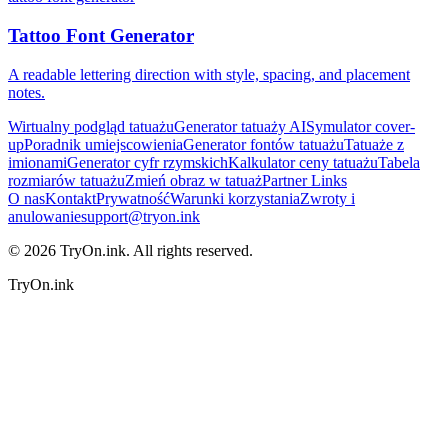
Tattoo Font Generator
A readable lettering direction with style, spacing, and placement
notes.
Wirtualny podgląd tatuażu
Generator tatuaży AI
Symulator cover-
up
Poradnik umiejscowienia
Generator fontów tatuażu
Tatuaże z
imionami
Generator cyfr rzymskich
Kalkulator ceny tatuażu
Tabela
rozmiarów tatuażu
Zmień obraz w tatuaż
Partner Links
O nas
Kontakt
Prywatność
Warunki korzystania
Zwroty i
anulowanie
support@tryon.ink
©
2026
TryOn.ink. All rights reserved.
TryOn.ink