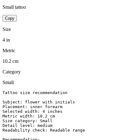
Small tattoo
Copy
Size
4 in
Metric
10.2 cm
Category
Small
Tattoo size recommendation

Subject: flower with initials

Placement: inner forearm

Selected width: 4 inches

Metric width: 10.2 cm

Size category: Small

Detail level: medium

Readability check: Readable range

Recommendation:
