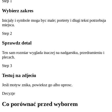
Step
1
Wybierz zakres
Inicjaly i symbole moga byc male; portrety i dlugi tekst potrzebuja
miejsca.
Step
2
Sprawdz detal
Ten sam rozmiar wyglada inaczej na nadgarstku, przedramieniu i
plecach.
Step
3
Testuj na zdjeciu
Jesli motyw znika, powieksz go albo uprosc.
Decyzje
Co porównać przed wyborem