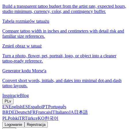
Build a transparent tattoo budget from the artist rate, expected hours,
studio minimum, currency, color, and contingency buffer.
Tabela rozmiarów tatuażu
Compare tattoo width in inches and centimeters with detail risk and
familiar size references.
Zmień obraz w tatuaż
Turn a photo, flower, pet, portrait, logo, or object into a cleaner
tattoo-ready reference.
Generator kodu Morse'a
Convert short words, initials, and dates into minimal dot-and-dash
tattoo layouts.
Inspiracje
Blog
PL
v
EN
English
ES
Español
PT
Português
BR
DE
Deutsch
FR
Français
IT
Italiano
JA
日本語
PL
Polski
TR
Türkçe
KO
한국어
Logowanie
Rejestracja