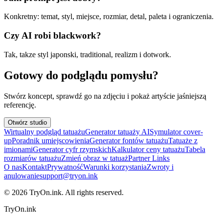
Konkretny: temat, styl, miejsce, rozmiar, detal, paleta i ograniczenia.
Czy AI robi blackwork?
Tak, takze styl japonski, traditional, realizm i dotwork.
Gotowy do podglądu pomysłu?
Stwórz koncept, sprawdź go na zdjęciu i pokaż artyście jaśniejszą
referencję.
Otwórz studio
Wirtualny podgląd tatuażu
Generator tatuaży AI
Symulator cover-
up
Poradnik umiejscowienia
Generator fontów tatuażu
Tatuaże z
imionami
Generator cyfr rzymskich
Kalkulator ceny tatuażu
Tabela
rozmiarów tatuażu
Zmień obraz w tatuaż
Partner Links
O nas
Kontakt
Prywatność
Warunki korzystania
Zwroty i
anulowanie
support@tryon.ink
©
2026
TryOn.ink. All rights reserved.
TryOn.ink