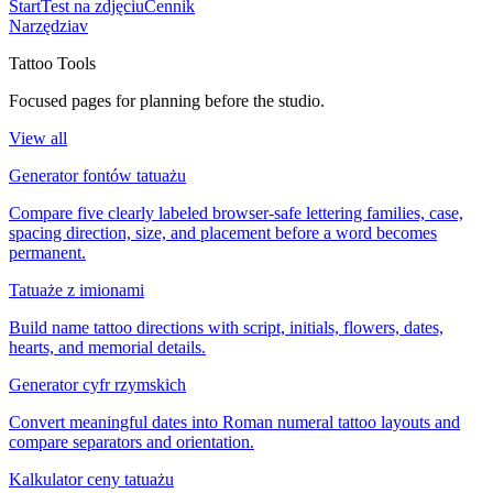
Start
Test na zdjęciu
Cennik
Narzędzia
v
Tattoo Tools
Focused pages for planning before the studio.
View all
Generator fontów tatuażu
Compare five clearly labeled browser-safe lettering families, case,
spacing direction, size, and placement before a word becomes
permanent.
Tatuaże z imionami
Build name tattoo directions with script, initials, flowers, dates,
hearts, and memorial details.
Generator cyfr rzymskich
Convert meaningful dates into Roman numeral tattoo layouts and
compare separators and orientation.
Kalkulator ceny tatuażu