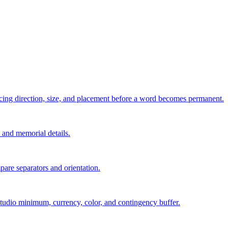
pacing direction, size, and placement before a word becomes permanent.
s, and memorial details.
are separators and orientation.
, studio minimum, currency, color, and contingency buffer.