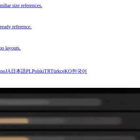
iliar size references.
-ready reference.
oo layouts.
ano
JA
日本語
PL
Polski
TR
Türkçe
KO
한국어