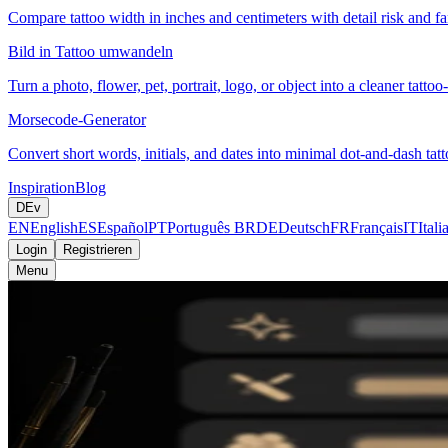
Compare tattoo width in inches and centimeters with detail risk and fam
Bild in Tattoo umwandeln
Turn a photo, flower, pet, portrait, logo, or object into a cleaner tattoo
Morsecode-Generator
Convert short words, initials, and dates into minimal dot-and-dash tatt
Inspiration
Blog
DE
v
EN
English
ES
Español
PT
Português BR
DE
Deutsch
FR
Français
IT
Itali
Login
Registrieren
Menu