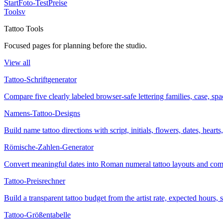
Start
Foto-Test
Preise
Tools
v
Tattoo Tools
Focused pages for planning before the studio.
View all
Tattoo-Schriftgenerator
Compare five clearly labeled browser-safe lettering families, case, s
Namens-Tattoo-Designs
Build name tattoo directions with script, initials, flowers, dates, heart
Römische-Zahlen-Generator
Convert meaningful dates into Roman numeral tattoo layouts and comp
Tattoo-Preisrechner
Build a transparent tattoo budget from the artist rate, expected hours
Tattoo-Größentabelle