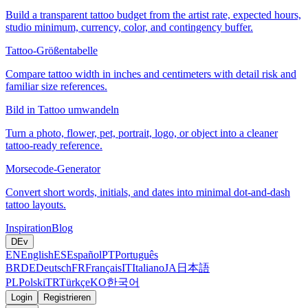
Build a transparent tattoo budget from the artist rate, expected hours,
studio minimum, currency, color, and contingency buffer.
Tattoo-Größentabelle
Compare tattoo width in inches and centimeters with detail risk and
familiar size references.
Bild in Tattoo umwandeln
Turn a photo, flower, pet, portrait, logo, or object into a cleaner
tattoo-ready reference.
Morsecode-Generator
Convert short words, initials, and dates into minimal dot-and-dash
tattoo layouts.
Inspiration
Blog
DE
v
EN
English
ES
Español
PT
Português
BR
DE
Deutsch
FR
Français
IT
Italiano
JA
日本語
PL
Polski
TR
Türkçe
KO
한국어
Login
Registrieren