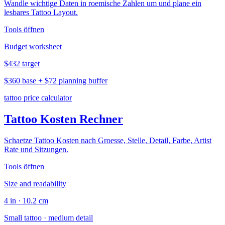
Wandle wichtige Daten in roemische Zahlen um und plane ein
lesbares Tattoo Layout.
Tools öffnen
Budget worksheet
$432 target
$360 base + $72 planning buffer
tattoo price calculator
Tattoo Kosten Rechner
Schaetze Tattoo Kosten nach Groesse, Stelle, Detail, Farbe, Artist
Rate und Sitzungen.
Tools öffnen
Size and readability
4 in · 10.2 cm
Small tattoo · medium detail