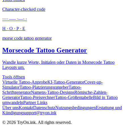
Character-checked code
···· ––– ·––· ·
H · O · P · E
morse code tattoo generator
Morsecode Tattoo Generator
Wandle kurze Worte, Initialen oder Daten in Morsecode Tattoo
Layouts um.
Tools öffnen
Virtuelle Tattoo-Anprobe
KI-Tattoo-Generator
Cover-up-
Simulator
Tattoo-Platzierungsratgeber
Tattoo-
Schriftgenerator
Namens-Tattoo-Designs
Römische-Zahlen-
Generator
Tattoo-Preisrechner
Tattoo-Größentabelle
Bild in Tattoo
umwandeln
Partner Links
Über uns
Kontakt
Datenschutz
Nutzungsbedingungen
Erstattung und
Kündigung
support@tryon.ink
©
2026
TryOn.ink. All rights reserved.