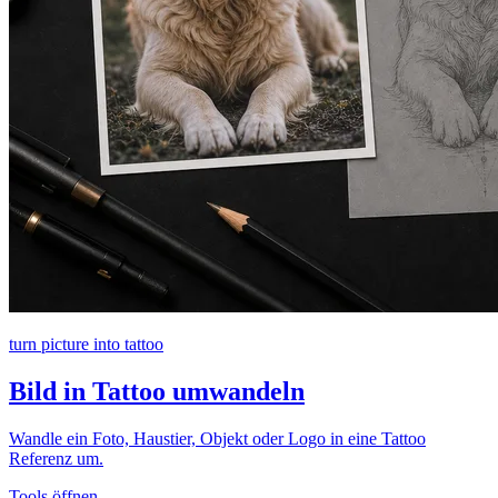
turn picture into tattoo
Bild in Tattoo umwandeln
Wandle ein Foto, Haustier, Objekt oder Logo in eine Tattoo
Referenz um.
Tools öffnen