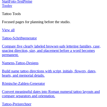
Start
Foto-Test
Preise
Tools
v
Tattoo Tools
Focused pages for planning before the studio.
View all
Tattoo-Schriftgenerator
Compare five clearly labeled browser-safe lettering families, case,
spacing direction, size, and placement before a word becomes
permanent.
Namens-Tattoo-Designs
Build name tattoo directions with script, initials, flowers, dates,
hearts, and memorial details.
Römische-Zahlen-Generator
Convert meaningful dates into Roman numeral tattoo layouts and
compare separators and orientation.
Tattoo-Preisrechner