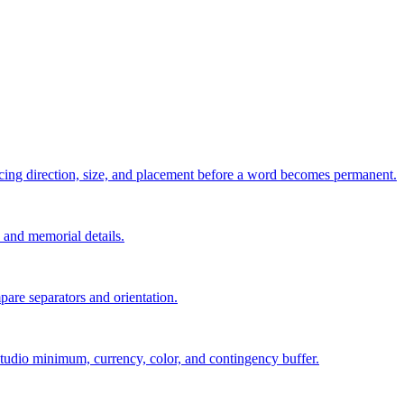
pacing direction, size, and placement before a word becomes permanent.
s, and memorial details.
are separators and orientation.
, studio minimum, currency, color, and contingency buffer.