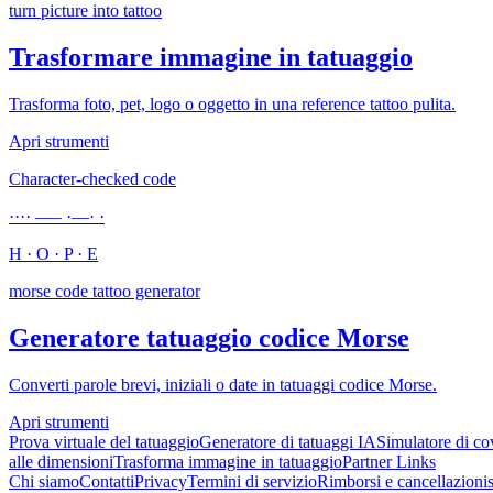
turn picture into tattoo
Trasformare immagine in tatuaggio
Trasforma foto, pet, logo o oggetto in una reference tattoo pulita.
Apri strumenti
Character-checked code
···· ––– ·––· ·
H · O · P · E
morse code tattoo generator
Generatore tatuaggio codice Morse
Converti parole brevi, iniziali o date in tatuaggi codice Morse.
Apri strumenti
Prova virtuale del tatuaggio
Generatore di tatuaggi IA
Simulatore di co
alle dimensioni
Trasforma immagine in tatuaggio
Partner Links
Chi siamo
Contatti
Privacy
Termini di servizio
Rimborsi e cancellazioni