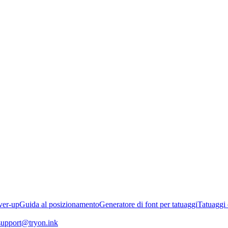
ver-up
Guida al posizionamento
Generatore di font per tatuaggi
Tatuaggi
support@tryon.ink