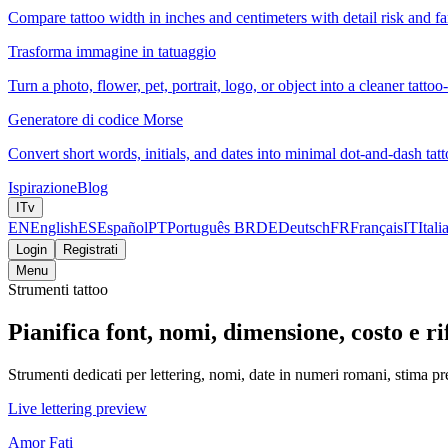
Compare tattoo width in inches and centimeters with detail risk and fam
Trasforma immagine in tatuaggio
Turn a photo, flower, pet, portrait, logo, or object into a cleaner tattoo
Generatore di codice Morse
Convert short words, initials, and dates into minimal dot-and-dash tatt
Ispirazione
Blog
IT
v
EN
English
ES
Español
PT
Português BR
DE
Deutsch
FR
Français
IT
Itali
Login
Registrati
Menu
Strumenti tattoo
Pianifica font, nomi, dimensione, costo e r
Strumenti dedicati per lettering, nomi, date in numeri romani, stima 
Live lettering preview
Amor Fati