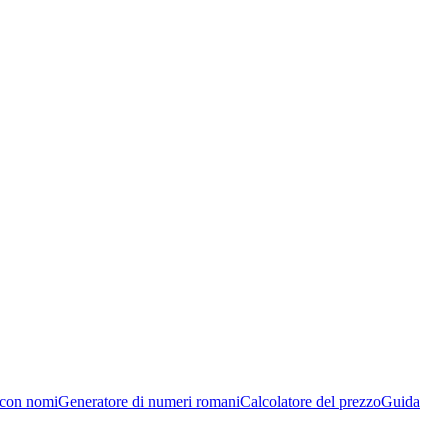
 con nomi
Generatore di numeri romani
Calcolatore del prezzo
Guida