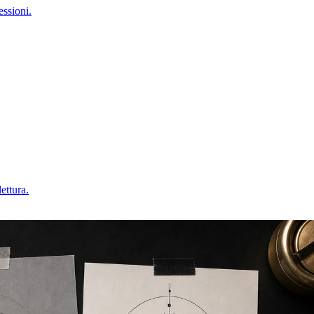
essioni.
ettura.