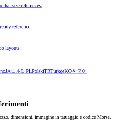
iliar size references.
-ready reference.
oo layouts.
ano
JA
日本語
PL
Polski
TR
Türkçe
KO
한국어
iferimenti
prezzo, dimensioni, immagine in tatuaggio e codice Morse.