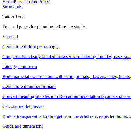
Home
Prova su foto
Prezzi
Strumenti
v
Tattoo Tools
Focused pages for planning before the studio.
View all
Generatore di font per tatuaggi
Compare five clearly labeled browser-safe lettering families, case, s
Tatuaggi con nomi
Build name tattoo directions with script, initials, flowers, dates, heart
Generatore di numeri romani
Convert meaningful dates into Roman numeral tattoo layouts and comp
Calcolatore del prezzo
Build a transparent tattoo budget from the artist rate, expected hours
Guida alle dimensioni