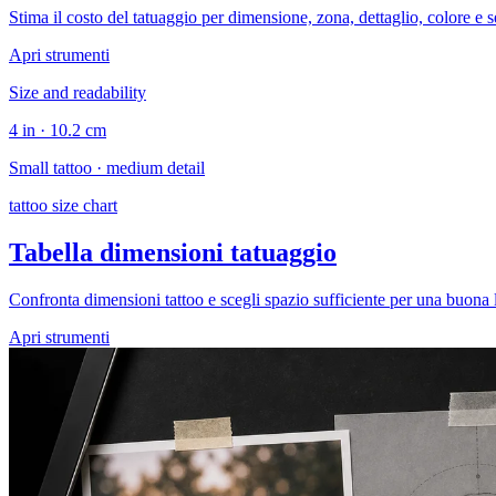
Stima il costo del tatuaggio per dimensione, zona, dettaglio, colore e s
Apri strumenti
Size and readability
4 in · 10.2 cm
Small tattoo · medium detail
tattoo size chart
Tabella dimensioni tatuaggio
Confronta dimensioni tattoo e scegli spazio sufficiente per una buona l
Apri strumenti