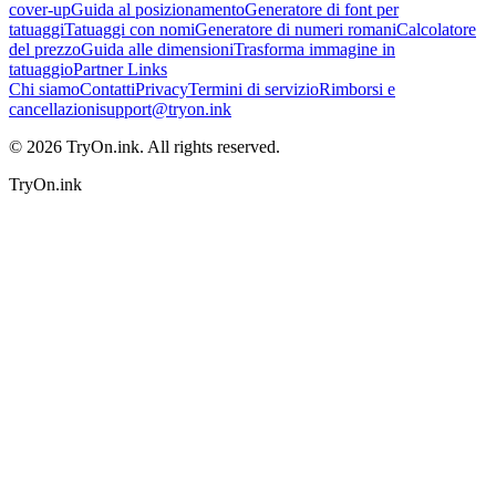
cover-up
Guida al posizionamento
Generatore di font per
tatuaggi
Tatuaggi con nomi
Generatore di numeri romani
Calcolatore
del prezzo
Guida alle dimensioni
Trasforma immagine in
tatuaggio
Partner Links
Chi siamo
Contatti
Privacy
Termini di servizio
Rimborsi e
cancellazioni
support@tryon.ink
©
2026
TryOn.ink. All rights reserved.
TryOn.ink