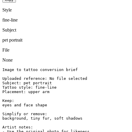
Style
fine-line
Subject
pet portrait
File
None
Image to tattoo conversion brief

Uploaded reference: No file selected

Subject: pet portrait

Tattoo style: fine-line

Placement: upper arm

Keep:

eyes and face shape

Simplify or remove:

background, tiny fur, soft shadows

Artist notes:

- Use the original photo for likeness.
