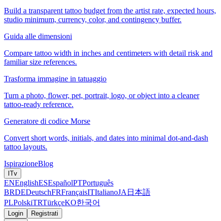
Build a transparent tattoo budget from the artist rate, expected hours,
studio minimum, currency, color, and contingency buffer.
Guida alle dimensioni
Compare tattoo width in inches and centimeters with detail risk and
familiar size references.
Trasforma immagine in tatuaggio
Turn a photo, flower, pet, portrait, logo, or object into a cleaner
tattoo-ready reference.
Generatore di codice Morse
Convert short words, initials, and dates into minimal dot-and-dash
tattoo layouts.
Ispirazione
Blog
IT
v
EN
English
ES
Español
PT
Português
BR
DE
Deutsch
FR
Français
IT
Italiano
JA
日本語
PL
Polski
TR
Türkçe
KO
한국어
Login
Registrati