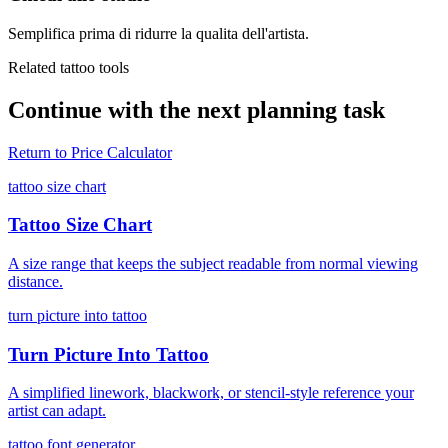
Semplifica prima di ridurre la qualita dell'artista.
Related tattoo tools
Continue with the next planning task
Return to
Price Calculator
tattoo size chart
Tattoo Size Chart
A size range that keeps the subject readable from normal viewing
distance.
turn picture into tattoo
Turn Picture Into Tattoo
A simplified linework, blackwork, or stencil-style reference your
artist can adapt.
tattoo font generator