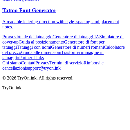
Tattoo Font Generator
A readable lettering direction with style, spacing, and placement
notes.
Prova virtuale del tatuaggio
Generatore di tatuaggi IA
Simulatore di
cover-up
Guida al posizionamento
Generatore di font per
tatuaggi
Tatuaggi con nomi
Generatore di numeri romani
Calcolatore
del prezzo
Guida alle dimensioni
Trasforma immagine in
tatuaggio
Partner Links
Chi siamo
Contatti
Privacy
Termini di servizio
Rimborsi e
cancellazioni
support@tryon.ink
©
2026
TryOn.ink. All rights reserved.
TryOn.ink