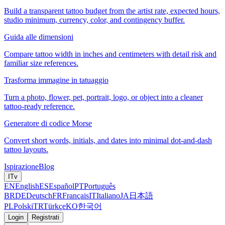
Build a transparent tattoo budget from the artist rate, expected hours,
studio minimum, currency, color, and contingency buffer.
Guida alle dimensioni
Compare tattoo width in inches and centimeters with detail risk and
familiar size references.
Trasforma immagine in tatuaggio
Turn a photo, flower, pet, portrait, logo, or object into a cleaner
tattoo-ready reference.
Generatore di codice Morse
Convert short words, initials, and dates into minimal dot-and-dash
tattoo layouts.
Ispirazione
Blog
IT
v
EN
English
ES
Español
PT
Português
BR
DE
Deutsch
FR
Français
IT
Italiano
JA
日本語
PL
Polski
TR
Türkçe
KO
한국어
Login
Registrati