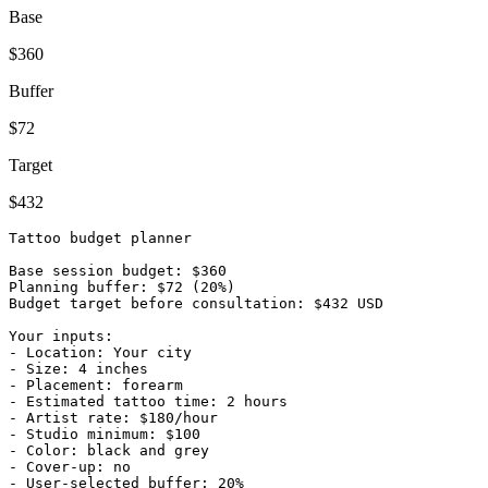
Base
$360
Buffer
$72
Target
$432
Tattoo budget planner

Base session budget: $360

Planning buffer: $72 (20%)

Budget target before consultation: $432 USD

Your inputs:

- Location: Your city

- Size: 4 inches

- Placement: forearm

- Estimated tattoo time: 2 hours

- Artist rate: $180/hour

- Studio minimum: $100

- Color: black and grey

- Cover-up: no

- User-selected buffer: 20%
