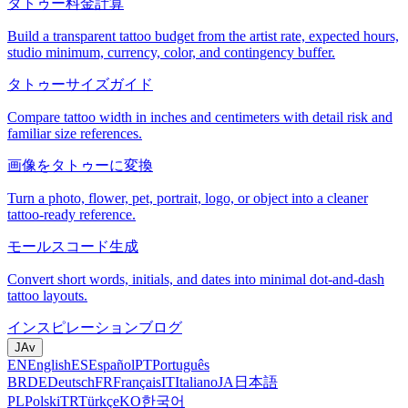
タトゥー料金計算
Build a transparent tattoo budget from the artist rate, expected hours,
studio minimum, currency, color, and contingency buffer.
タトゥーサイズガイド
Compare tattoo width in inches and centimeters with detail risk and
familiar size references.
画像をタトゥーに変換
Turn a photo, flower, pet, portrait, logo, or object into a cleaner
tattoo-ready reference.
モールスコード生成
Convert short words, initials, and dates into minimal dot-and-dash
tattoo layouts.
インスピレーション
ブログ
JA
v
EN
English
ES
Español
PT
Português
BR
DE
Deutsch
FR
Français
IT
Italiano
JA
日本語
PL
Polski
TR
Türkçe
KO
한국어