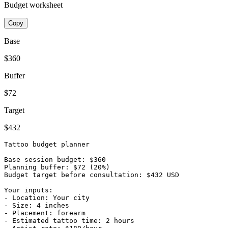
Budget worksheet
Copy
Base
$360
Buffer
$72
Target
$432
Tattoo budget planner

Base session budget: $360

Planning buffer: $72 (20%)

Budget target before consultation: $432 USD

Your inputs:

- Location: Your city

- Size: 4 inches

- Placement: forearm

- Estimated tattoo time: 2 hours
