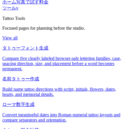
ホーム
写真で試す
料金
ツール
v
Tattoo Tools
Focused pages for planning before the studio.
View all
タトゥーフォント生成
Compare five clearly labeled browser-safe lettering families, case,
spacing direction, size, and placement before a word becomes
permanent.
名前タトゥー作成
Build name tattoo directions with script, initials, flowers, dates,
hearts, and memorial details.
ローマ数字生成
Convert meaningful dates into Roman numeral tattoo layouts and
compare separators and orientation.