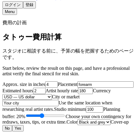
ログイン
登録
Menu
費用の計画
タトゥー費用計算
スタジオに相談する前に、予算の幅を把握するためのページ
です。
Start below, review the result on this page, and have a professional
artist verify the final stencil for real skin.
Approx. size in inches
Placement
Estimated hours
Artist hourly rate
Currency
City or market
Use the same location when
researching real artist rates.
Studio minimum
Planning
buffer: 20%
Choose your own contingency for
redraws, taxes, tips, or extra time.
Color
Cover-up
No
Yes