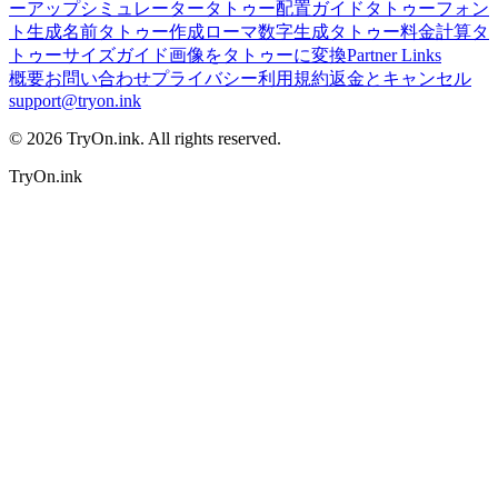
ーアップシミュレーター
タトゥー配置ガイド
タトゥーフォン
ト生成
名前タトゥー作成
ローマ数字生成
タトゥー料金計算
タ
トゥーサイズガイド
画像をタトゥーに変換
Partner Links
概要
お問い合わせ
プライバシー
利用規約
返金とキャンセル
support@tryon.ink
©
2026
TryOn.ink. All rights reserved.
TryOn.ink