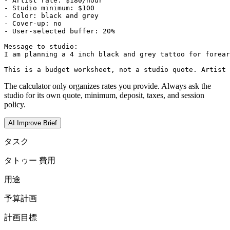
- Artist rate: $180/hour

- Studio minimum: $100

- Color: black and grey

- Cover-up: no

- User-selected buffer: 20%

Message to studio:

I am planning a 4 inch black and grey tattoo for forear
This is a budget worksheet, not a studio quote. Artist 
The calculator only organizes rates you provide. Always ask the
studio for its own quote, minimum, deposit, taxes, and session
policy.
AI Improve Brief
タスク
タトゥー 費用
用途
予算計画
計画目標