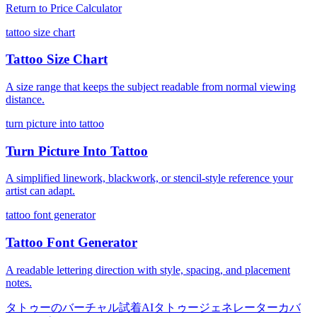
Return to
Price Calculator
tattoo size chart
Tattoo Size Chart
A size range that keeps the subject readable from normal viewing
distance.
turn picture into tattoo
Turn Picture Into Tattoo
A simplified linework, blackwork, or stencil-style reference your
artist can adapt.
tattoo font generator
Tattoo Font Generator
A readable lettering direction with style, spacing, and placement
notes.
タトゥーのバーチャル試着
AIタトゥージェネレーター
カバ