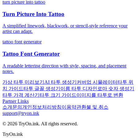
turn picture into tattoo
Turn Picture Into Tattoo
A simplified linework, blackwork, or stencil-style reference your
artist can adapt.
tattoo font generator
Tattoo Font Generator
A readable lettering direction with style, spacing, and placement
notes.
가상 타투 미리보기
AI 타투 생성기
커버업 시뮬레이터
타투 위
치 가이드
타투 글꼴 생성기
이름 타투 디자인
로마 숫자 생성기
타투 가격 계산기
타투 크기 가이드
이미지를 타투로 변환
Partner Links
소개
문의
개인정보처리방침
이용약관
환불 및 취소
support@tryon.ink
©
2026
TryOn.ink. All rights reserved.
TryOn.ink