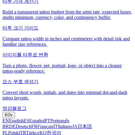
타투 가격 계산기
Build a transparent tattoo budget from the artist rate, expected hours,
studio minimum, currency, color, and contingency buffer.
타투 크기 가이드
Compare tattoo width in inches and centimeters with detail risk and
familiar size references.
이미지를 타투로 변환
Turn a photo, flower, pet, portrait, logo, or object into a cleaner
tattoo-ready reference.
모스 부호 생성기
Convert short words, initials, and dates into minimal dot-and-dash
tattoo layouts.
영감
블로그
KO
v
EN
English
ES
Español
PT
Português
BR
DE
Deutsch
FR
Français
IT
Italiano
JA
日本語
PL
Polski
TR
Türkçe
KO
한국어