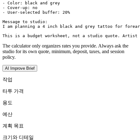
- Color: black and grey

- Cover-up: no

- User-selected buffer: 20%

Message to studio:

I am planning a 4 inch black and grey tattoo for forear
This is a budget worksheet, not a studio quote. Artist 
The calculator only organizes rates you provide. Always ask the
studio for its own quote, minimum, deposit, taxes, and session
policy.
AI Improve Brief
작업
타투 가격
용도
예산
계획 목표
크기와 디테일