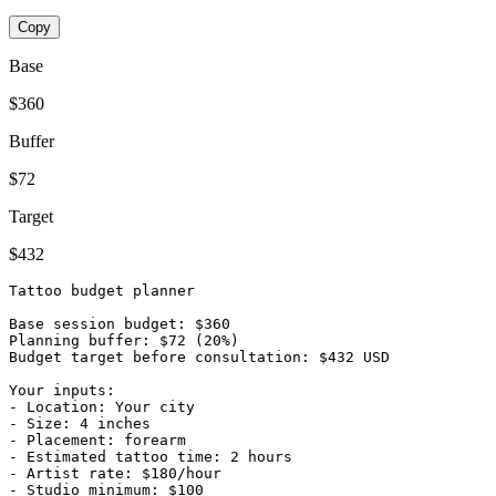
Copy
Base
$360
Buffer
$72
Target
$432
Tattoo budget planner

Base session budget: $360

Planning buffer: $72 (20%)

Budget target before consultation: $432 USD

Your inputs:

- Location: Your city

- Size: 4 inches

- Placement: forearm

- Estimated tattoo time: 2 hours

- Artist rate: $180/hour

- Studio minimum: $100
