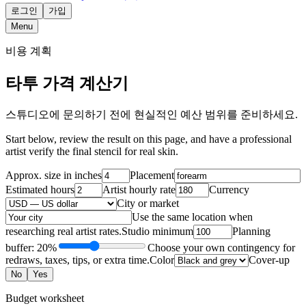
로그인
가입
Menu
비용 계획
타투 가격 계산기
스튜디오에 문의하기 전에 현실적인 예산 범위를 준비하세요.
Start below, review the result on this page, and have a professional
artist verify the final stencil for real skin.
Approx. size in inches
Placement
Estimated hours
Artist hourly rate
Currency
City or market
Use the same location when
researching real artist rates.
Studio minimum
Planning
buffer: 20%
Choose your own contingency for
redraws, taxes, tips, or extra time.
Color
Cover-up
No
Yes
Budget worksheet