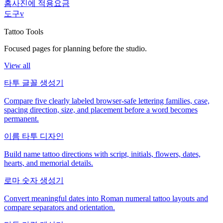
홈
사진에 적용
요금
도구
v
Tattoo Tools
Focused pages for planning before the studio.
View all
타투 글꼴 생성기
Compare five clearly labeled browser-safe lettering families, case,
spacing direction, size, and placement before a word becomes
permanent.
이름 타투 디자인
Build name tattoo directions with script, initials, flowers, dates,
hearts, and memorial details.
로마 숫자 생성기
Convert meaningful dates into Roman numeral tattoo layouts and
compare separators and orientation.