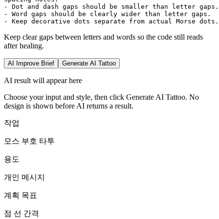
- Dot and dash gaps should be smaller than letter gaps.

- Word gaps should be clearly wider than letter gaps.

- Keep decorative dots separate from actual Morse dots.
Keep clear gaps between letters and words so the code still reads
after healing.
AI Improve Brief
Generate AI Tattoo
AI result will appear here
Choose your input and style, then click Generate AI Tattoo. No
design is shown before AI returns a result.
작업
모스 부호 타투
용도
개인 메시지
계획 목표
점 선 간격