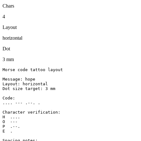
Chars
4
Layout
horizontal
Dot
3 mm
Morse code tattoo layout

Message: hope

Layout: horizontal

Dot size target: 3 mm

Code:

.... --- .--. .

Character verification:

H  ....

O  ---

P  .--.

E  .

Spacing notes:
