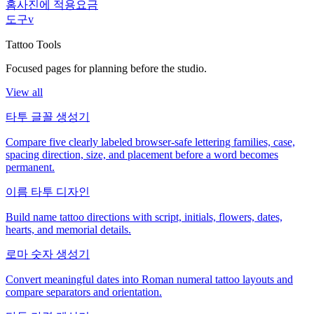
홈
사진에 적용
요금
도구
v
Tattoo Tools
Focused pages for planning before the studio.
View all
타투 글꼴 생성기
Compare five clearly labeled browser-safe lettering families, case,
spacing direction, size, and placement before a word becomes
permanent.
이름 타투 디자인
Build name tattoo directions with script, initials, flowers, dates,
hearts, and memorial details.
로마 숫자 생성기
Convert meaningful dates into Roman numeral tattoo layouts and
compare separators and orientation.