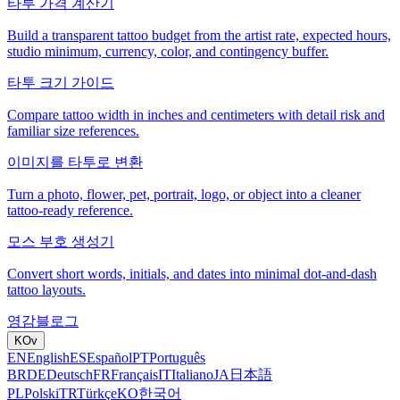
타투 가격 계산기
Build a transparent tattoo budget from the artist rate, expected hours,
studio minimum, currency, color, and contingency buffer.
타투 크기 가이드
Compare tattoo width in inches and centimeters with detail risk and
familiar size references.
이미지를 타투로 변환
Turn a photo, flower, pet, portrait, logo, or object into a cleaner
tattoo-ready reference.
모스 부호 생성기
Convert short words, initials, and dates into minimal dot-and-dash
tattoo layouts.
영감
블로그
KO
v
EN
English
ES
Español
PT
Português
BR
DE
Deutsch
FR
Français
IT
Italiano
JA
日本語
PL
Polski
TR
Türkçe
KO
한국어