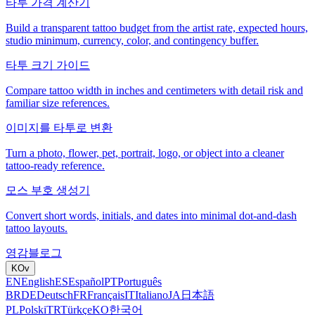
타투 가격 계산기
Build a transparent tattoo budget from the artist rate, expected hours,
studio minimum, currency, color, and contingency buffer.
타투 크기 가이드
Compare tattoo width in inches and centimeters with detail risk and
familiar size references.
이미지를 타투로 변환
Turn a photo, flower, pet, portrait, logo, or object into a cleaner
tattoo-ready reference.
모스 부호 생성기
Convert short words, initials, and dates into minimal dot-and-dash
tattoo layouts.
영감
블로그
KO
v
EN
English
ES
Español
PT
Português
BR
DE
Deutsch
FR
Français
IT
Italiano
JA
日本語
PL
Polski
TR
Türkçe
KO
한국어