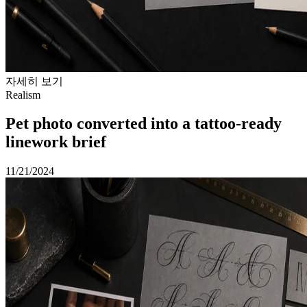
자세히 보기
Realism
Pet photo converted into a tattoo-ready
linework brief
11/21/2024