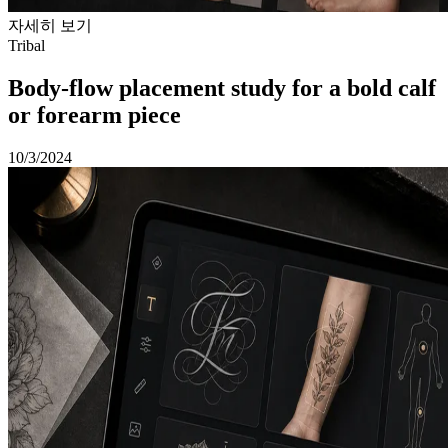
자세히 보기
Tribal
Body-flow placement study for a bold calf
or forearm piece
10/3/2024