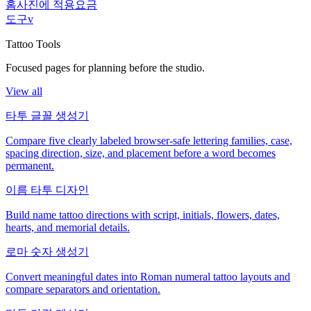
홈
사진에 적용
요금
도구
v
Tattoo Tools
Focused pages for planning before the studio.
View all
타투 글꼴 생성기
Compare five clearly labeled browser-safe lettering families, case,
spacing direction, size, and placement before a word becomes
permanent.
이름 타투 디자인
Build name tattoo directions with script, initials, flowers, dates,
hearts, and memorial details.
로마 숫자 생성기
Convert meaningful dates into Roman numeral tattoo layouts and
compare separators and orientation.