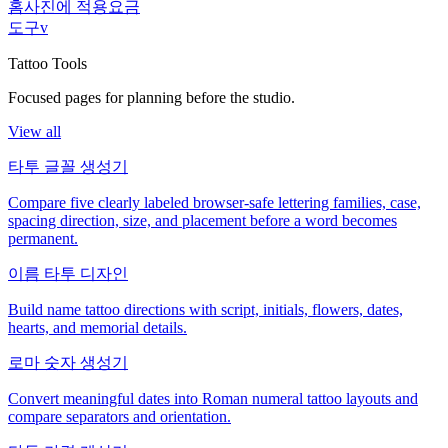
홈
사진에 적용
요금
도구
v
Tattoo Tools
Focused pages for planning before the studio.
View all
타투 글꼴 생성기
Compare five clearly labeled browser-safe lettering families, case,
spacing direction, size, and placement before a word becomes
permanent.
이름 타투 디자인
Build name tattoo directions with script, initials, flowers, dates,
hearts, and memorial details.
로마 숫자 생성기
Convert meaningful dates into Roman numeral tattoo layouts and
compare separators and orientation.