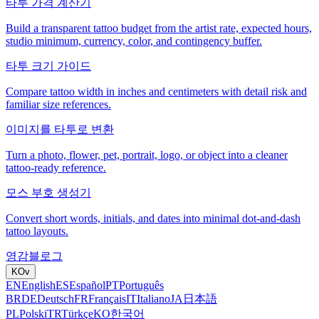
타투 가격 계산기
Build a transparent tattoo budget from the artist rate, expected hours,
studio minimum, currency, color, and contingency buffer.
타투 크기 가이드
Compare tattoo width in inches and centimeters with detail risk and
familiar size references.
이미지를 타투로 변환
Turn a photo, flower, pet, portrait, logo, or object into a cleaner
tattoo-ready reference.
모스 부호 생성기
Convert short words, initials, and dates into minimal dot-and-dash
tattoo layouts.
영감
블로그
KO
v
EN
English
ES
Español
PT
Português
BR
DE
Deutsch
FR
Français
IT
Italiano
JA
日本語
PL
Polski
TR
Türkçe
KO
한국어