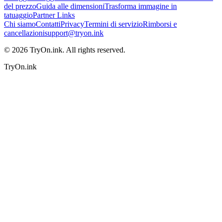
del prezzo
Guida alle dimensioni
Trasforma immagine in
tatuaggio
Partner Links
Chi siamo
Contatti
Privacy
Termini di servizio
Rimborsi e
cancellazioni
support@tryon.ink
©
2026
TryOn.ink. All rights reserved.
TryOn.ink