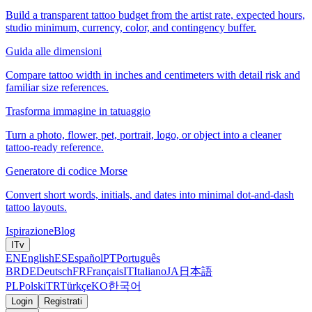
Build a transparent tattoo budget from the artist rate, expected hours,
studio minimum, currency, color, and contingency buffer.
Guida alle dimensioni
Compare tattoo width in inches and centimeters with detail risk and
familiar size references.
Trasforma immagine in tatuaggio
Turn a photo, flower, pet, portrait, logo, or object into a cleaner
tattoo-ready reference.
Generatore di codice Morse
Convert short words, initials, and dates into minimal dot-and-dash
tattoo layouts.
Ispirazione
Blog
IT
v
EN
English
ES
Español
PT
Português
BR
DE
Deutsch
FR
Français
IT
Italiano
JA
日本語
PL
Polski
TR
Türkçe
KO
한국어
Login
Registrati