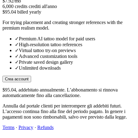
$7.92/mo
6,000
credits
crediti all'anno
$95.04 billed yearly
For trying placement and creating stronger references with the
premium realism model.
✓
Premium AI tattoo model for paid users
✓
High-resolution tattoo references
✓
Virtual tattoo try-on previews
✓
Advanced customization tools
✓
Private saved design gallery
✓
Unlimited downloads
Crea account
$95.04, addebitato annualmente. L’abbonamento si rinnova
automaticamente fino alla cancellazione.
Annulla dal portale clienti per interrompere gli addebiti futuri.
L’accesso continua fino alla fine del periodo pagato. In genere i
pagamenti non sono rimborsabili, salvo ove previsto dalla legge.
Terms
·
Privacy
·
Refunds