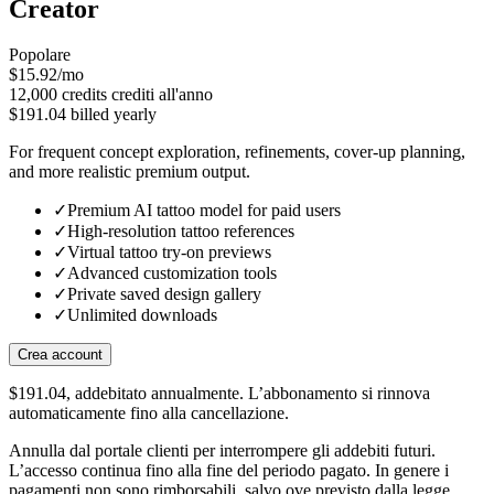
Creator
Popolare
$15.92/mo
12,000
credits
crediti all'anno
$191.04 billed yearly
For frequent concept exploration, refinements, cover-up planning,
and more realistic premium output.
✓
Premium AI tattoo model for paid users
✓
High-resolution tattoo references
✓
Virtual tattoo try-on previews
✓
Advanced customization tools
✓
Private saved design gallery
✓
Unlimited downloads
Crea account
$191.04, addebitato annualmente. L’abbonamento si rinnova
automaticamente fino alla cancellazione.
Annulla dal portale clienti per interrompere gli addebiti futuri.
L’accesso continua fino alla fine del periodo pagato. In genere i
pagamenti non sono rimborsabili, salvo ove previsto dalla legge.