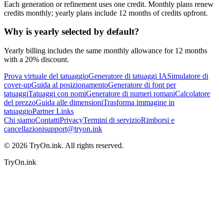
Each generation or refinement uses one credit. Monthly plans renew
credits monthly; yearly plans include 12 months of credits upfront.
Why is yearly selected by default?
Yearly billing includes the same monthly allowance for 12 months
with a 20% discount.
Prova virtuale del tatuaggio
Generatore di tatuaggi IA
Simulatore di
cover-up
Guida al posizionamento
Generatore di font per
tatuaggi
Tatuaggi con nomi
Generatore di numeri romani
Calcolatore
del prezzo
Guida alle dimensioni
Trasforma immagine in
tatuaggio
Partner Links
Chi siamo
Contatti
Privacy
Termini di servizio
Rimborsi e
cancellazioni
support@tryon.ink
©
2026
TryOn.ink. All rights reserved.
TryOn.ink