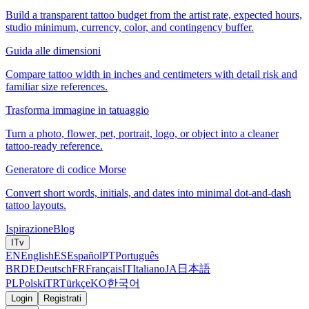
Build a transparent tattoo budget from the artist rate, expected hours,
studio minimum, currency, color, and contingency buffer.
Guida alle dimensioni
Compare tattoo width in inches and centimeters with detail risk and
familiar size references.
Trasforma immagine in tatuaggio
Turn a photo, flower, pet, portrait, logo, or object into a cleaner
tattoo-ready reference.
Generatore di codice Morse
Convert short words, initials, and dates into minimal dot-and-dash
tattoo layouts.
Ispirazione
Blog
IT
v
EN
English
ES
Español
PT
Português
BR
DE
Deutsch
FR
Français
IT
Italiano
JA
日本語
PL
Polski
TR
Türkçe
KO
한국어
Login
Registrati