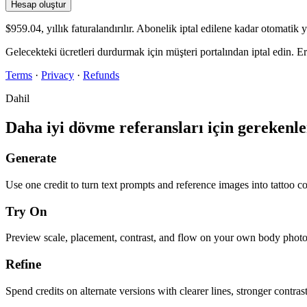
Hesap oluştur
$959.04, yıllık faturalandırılır. Abonelik iptal edilene kadar otomatik y
Gelecekteki ücretleri durdurmak için müşteri portalından iptal edin.
Terms
·
Privacy
·
Refunds
Dahil
Daha iyi dövme referansları için gerekenle
Generate
Use one credit to turn text prompts and reference images into tattoo c
Try On
Preview scale, placement, contrast, and flow on your own body photo
Refine
Spend credits on alternate versions with clearer lines, stronger contrast