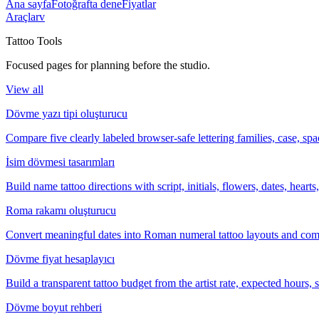
Ana sayfa
Fotoğrafta dene
Fiyatlar
Araçlar
v
Tattoo Tools
Focused pages for planning before the studio.
View all
Dövme yazı tipi oluşturucu
Compare five clearly labeled browser-safe lettering families, case, s
İsim dövmesi tasarımları
Build name tattoo directions with script, initials, flowers, dates, heart
Roma rakamı oluşturucu
Convert meaningful dates into Roman numeral tattoo layouts and comp
Dövme fiyat hesaplayıcı
Build a transparent tattoo budget from the artist rate, expected hours
Dövme boyut rehberi