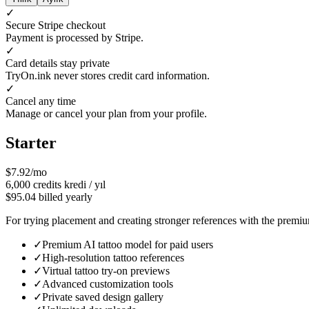
✓
Secure Stripe checkout
Payment is processed by Stripe.
✓
Card details stay private
TryOn.ink never stores credit card information.
✓
Cancel any time
Manage or cancel your plan from your profile.
Starter
$7.92/mo
6,000
credits
kredi / yıl
$95.04 billed yearly
For trying placement and creating stronger references with the premi
✓
Premium AI tattoo model for paid users
✓
High-resolution tattoo references
✓
Virtual tattoo try-on previews
✓
Advanced customization tools
✓
Private saved design gallery