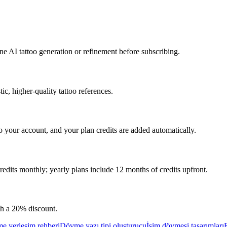
e AI tattoo generation or refinement before subscribing.
c, higher-quality tattoo references.
to your account, and your plan credits are added automatically.
edits monthly; yearly plans include 12 months of credits upfront.
th a 20% discount.
e yerleşim rehberi
Dövme yazı tipi oluşturucu
İsim dövmesi tasarımları