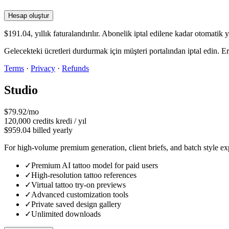
Hesap oluştur
$191.04, yıllık faturalandırılır. Abonelik iptal edilene kadar otomatik y
Gelecekteki ücretleri durdurmak için müşteri portalından iptal edin.
Terms
·
Privacy
·
Refunds
Studio
$79.92/mo
120,000
credits
kredi / yıl
$959.04 billed yearly
For high-volume premium generation, client briefs, and batch style ex
✓
Premium AI tattoo model for paid users
✓
High-resolution tattoo references
✓
Virtual tattoo try-on previews
✓
Advanced customization tools
✓
Private saved design gallery
✓
Unlimited downloads