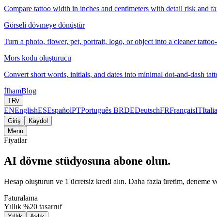
Compare tattoo width in inches and centimeters with detail risk and fam
Görseli dövmeye dönüştür
Turn a photo, flower, pet, portrait, logo, or object into a cleaner tattoo
Mors kodu oluşturucu
Convert short words, initials, and dates into minimal dot-and-dash tatt
İlham
Blog
TR
v
EN
English
ES
Español
PT
Português BR
DE
Deutsch
FR
Français
IT
Itali
Giriş
Kaydol
Menu
Fiyatlar
AI dövme stüdyosuna abone olun.
Hesap oluşturun ve 1 ücretsiz kredi alın. Daha fazla üretim, deneme ve 
Faturalama
Yıllık %20 tasarruf
Yıllık
Aylık