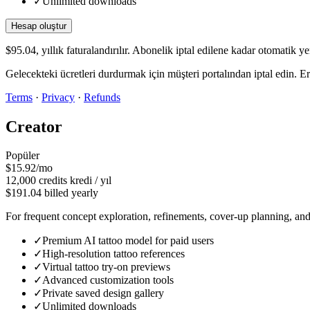
✓
Unlimited downloads
Hesap oluştur
$95.04, yıllık faturalandırılır. Abonelik iptal edilene kadar otomatik ye
Gelecekteki ücretleri durdurmak için müşteri portalından iptal edin.
Terms
·
Privacy
·
Refunds
Creator
Popüler
$15.92/mo
12,000
credits
kredi / yıl
$191.04 billed yearly
For frequent concept exploration, refinements, cover-up planning, and
✓
Premium AI tattoo model for paid users
✓
High-resolution tattoo references
✓
Virtual tattoo try-on previews
✓
Advanced customization tools
✓
Private saved design gallery
✓
Unlimited downloads