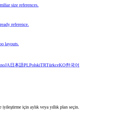
iliar size references.
-ready reference.
oo layouts.
ano
JA
日本語
PL
Polski
TR
Türkçe
KO
한국어
iyileştirme için aylık veya yıllık plan seçin.