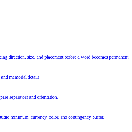
pacing direction, size, and placement before a word becomes permanent.
s, and memorial details.
are separators and orientation.
, studio minimum, currency, color, and contingency buffer.