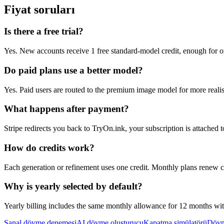
Fiyat soruları
Is there a free trial?
Yes. New accounts receive 1 free standard-model credit, enough for on
Do paid plans use a better model?
Yes. Paid users are routed to the premium image model for more realisti
What happens after payment?
Stripe redirects you back to TryOn.ink, your subscription is attached 
How do credits work?
Each generation or refinement uses one credit. Monthly plans renew cr
Why is yearly selected by default?
Yearly billing includes the same monthly allowance for 12 months wi
Sanal dövme denemesi
AI dövme oluşturucu
Kapatma simülatörü
Dövm