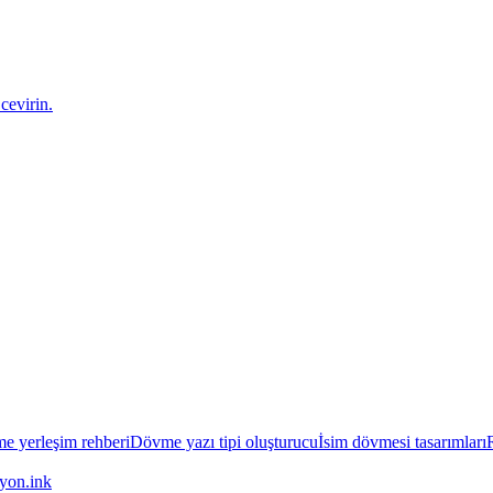
cevirin.
e yerleşim rehberi
Dövme yazı tipi oluşturucu
İsim dövmesi tasarımları
yon.ink