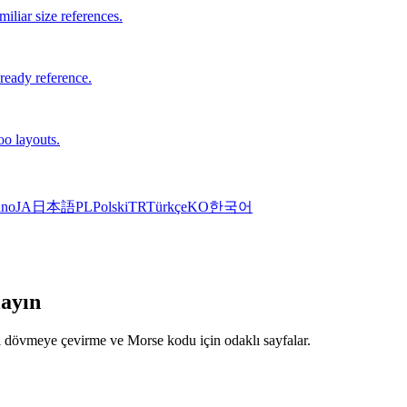
iliar size references.
-ready reference.
oo layouts.
ano
JA
日本語
PL
Polski
TR
Türkçe
KO
한국어
layın
fı dövmeye çevirme ve Morse kodu için odaklı sayfalar.