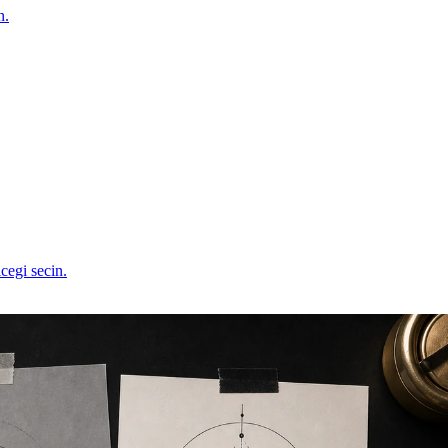
n.
cegi secin.