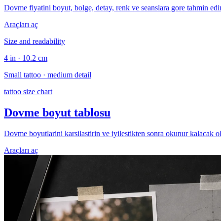
Dovme fiyatini boyut, bolge, detay, renk ve seanslara gore tahmin edi
Araçları aç
Size and readability
4 in · 10.2 cm
Small tattoo · medium detail
tattoo size chart
Dovme boyut tablosu
Dovme boyutlarini karsilastirin ve iyilestikten sonra okunur kalacak ol
Araçları aç