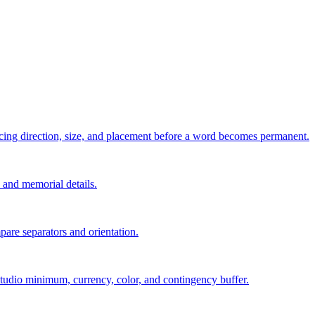
pacing direction, size, and placement before a word becomes permanent.
s, and memorial details.
are separators and orientation.
, studio minimum, currency, color, and contingency buffer.