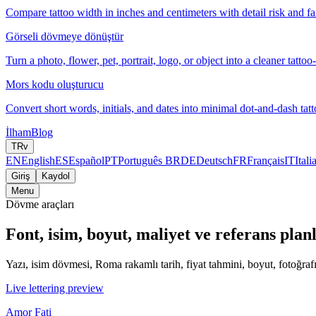
Compare tattoo width in inches and centimeters with detail risk and fam
Görseli dövmeye dönüştür
Turn a photo, flower, pet, portrait, logo, or object into a cleaner tattoo
Mors kodu oluşturucu
Convert short words, initials, and dates into minimal dot-and-dash tatt
İlham
Blog
TR
v
EN
English
ES
Español
PT
Português BR
DE
Deutsch
FR
Français
IT
Itali
Giriş
Kaydol
Menu
Dövme araçları
Font, isim, boyut, maliyet ve referans plan
Yazı, isim dövmesi, Roma rakamlı tarih, fiyat tahmini, boyut, fotoğra
Live lettering preview
Amor Fati