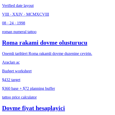
Verified date layout
VIII · XXIV · MCMXCVIII
08 · 24 · 1998
roman numeral tattoo
Roma rakami dovme olusturucu
Onemli tarihleri Roma rakamli dovme duzenine cevirin.
Araçları aç
Budget worksheet
$432 target
$360 base + $72 planning buffer
tattoo price calculator
Dovme fiyat hesaplayici