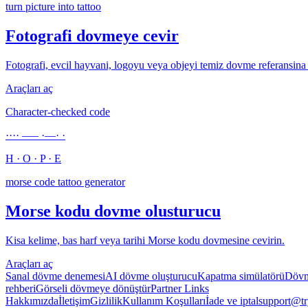
turn picture into tattoo
Fotografi dovmeye cevir
Fotografi, evcil hayvani, logoyu veya objeyi temiz dovme referansina 
Araçları aç
Character-checked code
···· ––– ·––· ·
H · O · P · E
morse code tattoo generator
Morse kodu dovme olusturucu
Kisa kelime, bas harf veya tarihi Morse kodu dovmesine cevirin.
Araçları aç
Sanal dövme denemesi
AI dövme oluşturucu
Kapatma simülatörü
Dövm
rehberi
Görseli dövmeye dönüştür
Partner Links
Hakkımızda
İletişim
Gizlilik
Kullanım Koşulları
İade ve iptal
support@tr