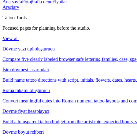
Ana sayfa
Fotoğrafta dene
Fiyatlar
Araçlar
v
Tattoo Tools
Focused pages for planning before the studio.
View all
Dövme yazı tipi oluşturucu
Compare five clearly labeled browser-safe lettering families, case, s
İsim dövmesi tasarımları
Build name tattoo directions with script, initials, flowers, dates, heart
Roma rakamı oluşturucu
Convert meaningful dates into Roman numeral tattoo layouts and comp
Dövme fiyat hesaplayıcı
Build a transparent tattoo budget from the artist rate, expected hours
Dövme boyut rehberi