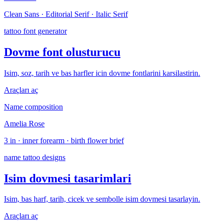
Clean Sans · Editorial Serif · Italic Serif
tattoo font generator
Dovme font olusturucu
Isim, soz, tarih ve bas harfler icin dovme fontlarini karsilastirin.
Araçları aç
Name composition
Amelia Rose
3 in · inner forearm · birth flower brief
name tattoo designs
Isim dovmesi tasarimlari
Isim, bas harf, tarih, cicek ve sembolle isim dovmesi tasarlayin.
Araçları aç