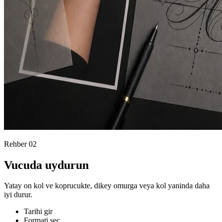
Rehber
02
Vucuda uydurun
Yatay on kol ve koprucukte, dikey omurga veya kol yaninda daha
iyi durur.
Tarihi gir
Formati sec