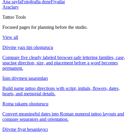
Ana sayfa
Fotoğrafta dene
Fiyatlar
Araçlar
v
Tattoo Tools
Focused pages for planning before the studio.
View all
Dövme yazı tipi oluşturucu
Compare five clearly labeled browser-safe lettering families, case,
spacing direction, size, and placement before a word becomes
permanent.
İsim dövmesi tasarımları
Build name tattoo directions with script, initials, flowers, dates,
hearts, and memorial details.
Roma rakamı oluşturucu
Convert meaningful dates into Roman numeral tattoo layouts and
compare separators and orientation.
Dövme fiyat hesaplayıcı