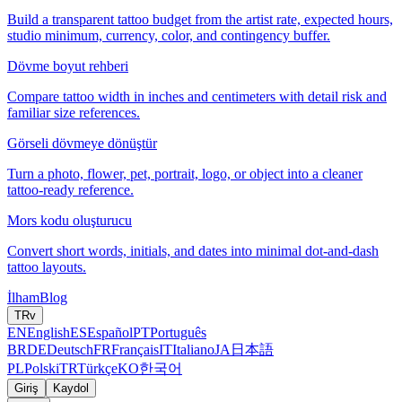
Build a transparent tattoo budget from the artist rate, expected hours,
studio minimum, currency, color, and contingency buffer.
Dövme boyut rehberi
Compare tattoo width in inches and centimeters with detail risk and
familiar size references.
Görseli dövmeye dönüştür
Turn a photo, flower, pet, portrait, logo, or object into a cleaner
tattoo-ready reference.
Mors kodu oluşturucu
Convert short words, initials, and dates into minimal dot-and-dash
tattoo layouts.
İlham
Blog
TR
v
EN
English
ES
Español
PT
Português
BR
DE
Deutsch
FR
Français
IT
Italiano
JA
日本語
PL
Polski
TR
Türkçe
KO
한국어
Giriş
Kaydol