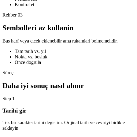
Kontrol et
Rehber
03
Sembolleri az kullanin
Bas harf veya cicek eklenebilir ama rakamlari bolmemelidir.
Tam tarih vs. yil
Nokta vs. bosluk
Once dogrula
Süreç
Daha iyi sonuç nasıl alınır
Step
1
Tarihi gir
Tek bir karakter tarihi degistirir. Orijinal tarih ve ceviriyi birlikte
saklayin.