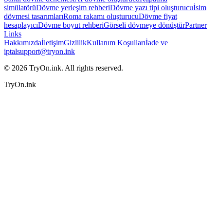
simülatörü
Dövme yerleşim rehberi
Dövme yazı tipi oluşturucu
İsim
dövmesi tasarımları
Roma rakamı oluşturucu
Dövme fiyat
hesaplayıcı
Dövme boyut rehberi
Görseli dövmeye dönüştür
Partner
Links
Hakkımızda
İletişim
Gizlilik
Kullanım Koşulları
İade ve
iptal
support@tryon.ink
©
2026
TryOn.ink. All rights reserved.
TryOn.ink