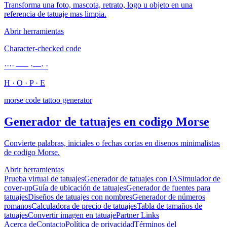
Transforma una foto, mascota, retrato, logo u objeto en una
referencia de tatuaje mas limpia.
Abrir herramientas
Character-checked code
···· ––– ·––· ·
H · O · P · E
morse code tattoo generator
Generador de tatuajes en codigo Morse
Convierte palabras, iniciales o fechas cortas en disenos minimalistas
de codigo Morse.
Abrir herramientas
Prueba virtual de tatuajes
Generador de tatuajes con IA
Simulador de
cover-up
Guía de ubicación de tatuajes
Generador de fuentes para
tatuajes
Diseños de tatuajes con nombres
Generador de números
romanos
Calculadora de precio de tatuajes
Tabla de tamaños de
tatuajes
Convertir imagen en tatuaje
Partner Links
Acerca de
Contacto
Política de privacidad
Términos del