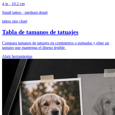
4 in · 10.2 cm
Small tattoo · medium detail
tattoo size chart
Tabla de tamanos de tatuajes
Compara tamanos de tatuajes en centimetros o pulgadas y elige un
tamano que mantenga el diseno legible.
Abrir herramientas