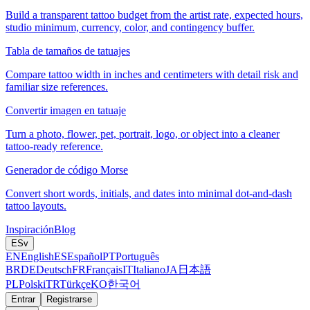
Build a transparent tattoo budget from the artist rate, expected hours,
studio minimum, currency, color, and contingency buffer.
Tabla de tamaños de tatuajes
Compare tattoo width in inches and centimeters with detail risk and
familiar size references.
Convertir imagen en tatuaje
Turn a photo, flower, pet, portrait, logo, or object into a cleaner
tattoo-ready reference.
Generador de código Morse
Convert short words, initials, and dates into minimal dot-and-dash
tattoo layouts.
Inspiración
Blog
ES
v
EN
English
ES
Español
PT
Português
BR
DE
Deutsch
FR
Français
IT
Italiano
JA
日本語
PL
Polski
TR
Türkçe
KO
한국어
Entrar
Registrarse