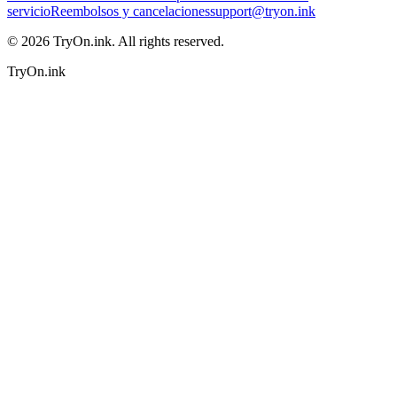
servicio
Reembolsos y cancelaciones
support@tryon.ink
©
2026
TryOn.ink. All rights reserved.
TryOn.ink