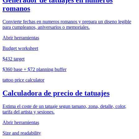
Generador de tatuajes en numeros
romanos
Convierte fechas en numeros romanos y prepara un diseno legible
para cumpleanos, aniversarios o memoriales.
Abrir herramientas
Budget worksheet
$432 target
$360 base + $72 planning buffer
tattoo price calculator
Calculadora de precio de tatuajes
Estima el coste de un tatuaje segun tamano, zona, detalle, color,
tarifa del artista y sesiones.
Abrir herramientas
Size and readability