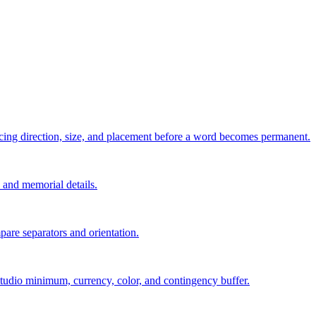
pacing direction, size, and placement before a word becomes permanent.
s, and memorial details.
are separators and orientation.
, studio minimum, currency, color, and contingency buffer.