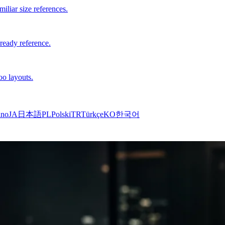
iliar size references.
-ready reference.
oo layouts.
ano
JA
日本語
PL
Polski
TR
Türkçe
KO
한국어