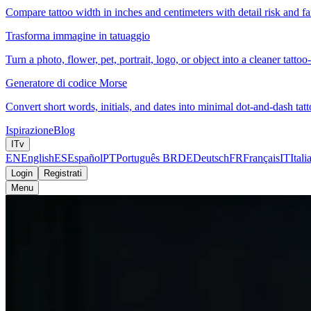
Compare tattoo width in inches and centimeters with detail risk and fam
Trasforma immagine in tatuaggio
Turn a photo, flower, pet, portrait, logo, or object into a cleaner tattoo
Generatore di codice Morse
Convert short words, initials, and dates into minimal dot-and-dash tatt
Ispirazione
Blog
IT
v
EN
English
ES
Español
PT
Português BR
DE
Deutsch
FR
Français
IT
Itali
Login
Registrati
Menu