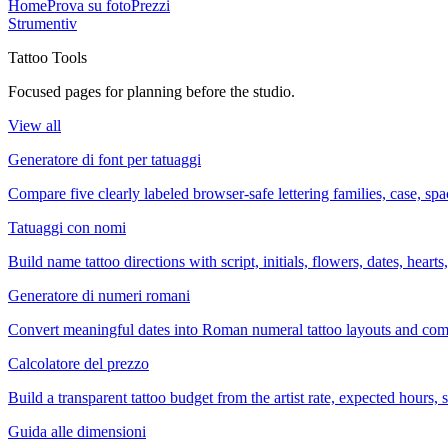
Home
Prova su foto
Prezzi
Strumenti
v
Tattoo Tools
Focused pages for planning before the studio.
View all
Generatore di font per tatuaggi
Compare five clearly labeled browser-safe lettering families, case, s
Tatuaggi con nomi
Build name tattoo directions with script, initials, flowers, dates, heart
Generatore di numeri romani
Convert meaningful dates into Roman numeral tattoo layouts and comp
Calcolatore del prezzo
Build a transparent tattoo budget from the artist rate, expected hours
Guida alle dimensioni