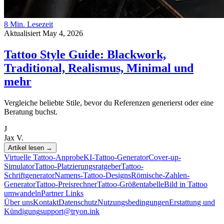
8 Min. Lesezeit
Aktualisiert May 4, 2026
Tattoo Style Guide: Blackwork,
Traditional, Realismus, Minimal und
mehr
Vergleiche beliebte Stile, bevor du Referenzen generierst oder eine
Beratung buchst.
J
Jax V.
Artikel lesen
→
Virtuelle Tattoo-Anprobe
KI-Tattoo-Generator
Cover-up-
Simulator
Tattoo-Platzierungsratgeber
Tattoo-
Schriftgenerator
Namens-Tattoo-Designs
Römische-Zahlen-
Generator
Tattoo-Preisrechner
Tattoo-Größentabelle
Bild in Tattoo
umwandeln
Partner Links
Über uns
Kontakt
Datenschutz
Nutzungsbedingungen
Erstattung und
Kündigung
support@tryon.ink