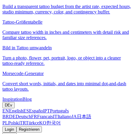
Build a transparent tattoo budget from the artist rate, expected hours,
studio minimum, currency, color, and contingency buffer.
Tattoo-Größentabelle
Compare tattoo width in inches and centimeters with detail risk and
familiar size references.
Bild in Tattoo umwandeln
Turn a photo, flower, pet, portrait, logo, or object into a cleaner
tattoo-ready reference.
Morsecode-Generator
Convert short words, initials, and dates into minimal dot-and-dash
tattoo layouts.
Inspiration
Blog
DE
v
EN
English
ES
Español
PT
Português
BR
DE
Deutsch
FR
Français
IT
Italiano
JA
日本語
PL
Polski
TR
Türkçe
KO
한국어
Login
Registrieren