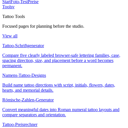
Start
Foto-Test
Preise
Tools
v
Tattoo Tools
Focused pages for planning before the studio.
View all
Tattoo-Schriftgenerator
Compare five clearly labeled browser-safe lettering families, case,
spacing direction, size, and placement before a word becomes
permanent.
Namens-Tattoo-Designs
Build name tattoo directions with script, initials, flowers, dates,
hearts, and memorial details.
Römische-Zahlen-Generator
Convert meaningful dates into Roman numeral tattoo layouts and
compare separators and orientation.
Tattoo-Preisrechner