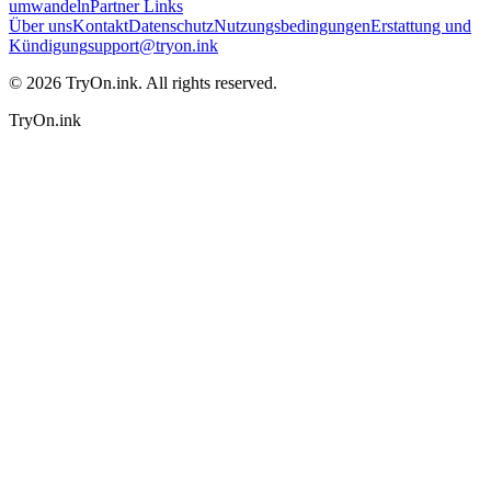
umwandeln
Partner Links
Über uns
Kontakt
Datenschutz
Nutzungsbedingungen
Erstattung und
Kündigung
support@tryon.ink
©
2026
TryOn.ink. All rights reserved.
TryOn.ink