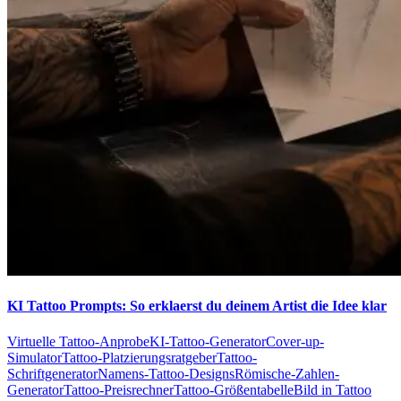
KI Tattoo Prompts: So erklaerst du deinem Artist die Idee klar
Virtuelle Tattoo-Anprobe
KI-Tattoo-Generator
Cover-up-
Simulator
Tattoo-Platzierungsratgeber
Tattoo-
Schriftgenerator
Namens-Tattoo-Designs
Römische-Zahlen-
Generator
Tattoo-Preisrechner
Tattoo-Größentabelle
Bild in Tattoo