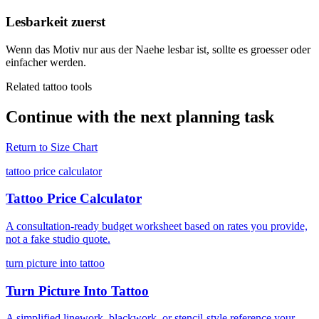
Lesbarkeit zuerst
Wenn das Motiv nur aus der Naehe lesbar ist, sollte es groesser oder
einfacher werden.
Related tattoo tools
Continue with the next planning task
Return to
Size Chart
tattoo price calculator
Tattoo Price Calculator
A consultation-ready budget worksheet based on rates you provide,
not a fake studio quote.
turn picture into tattoo
Turn Picture Into Tattoo
A simplified linework, blackwork, or stencil-style reference your