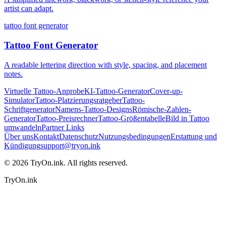
artist can adapt.
tattoo font generator
Tattoo Font Generator
A readable lettering direction with style, spacing, and placement
notes.
Virtuelle Tattoo-Anprobe
KI-Tattoo-Generator
Cover-up-
Simulator
Tattoo-Platzierungsratgeber
Tattoo-
Schriftgenerator
Namens-Tattoo-Designs
Römische-Zahlen-
Generator
Tattoo-Preisrechner
Tattoo-Größentabelle
Bild in Tattoo
umwandeln
Partner Links
Über uns
Kontakt
Datenschutz
Nutzungsbedingungen
Erstattung und
Kündigung
support@tryon.ink
©
2026
TryOn.ink. All rights reserved.
TryOn.ink