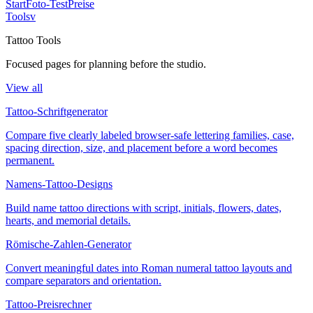
Start
Foto-Test
Preise
Tools
v
Tattoo Tools
Focused pages for planning before the studio.
View all
Tattoo-Schriftgenerator
Compare five clearly labeled browser-safe lettering families, case,
spacing direction, size, and placement before a word becomes
permanent.
Namens-Tattoo-Designs
Build name tattoo directions with script, initials, flowers, dates,
hearts, and memorial details.
Römische-Zahlen-Generator
Convert meaningful dates into Roman numeral tattoo layouts and
compare separators and orientation.
Tattoo-Preisrechner