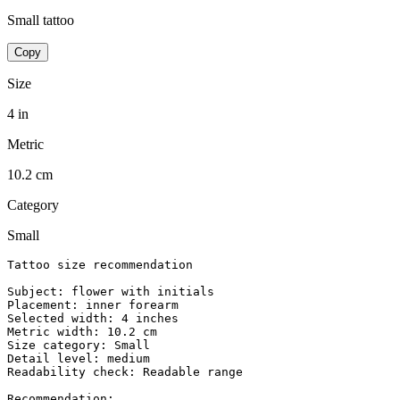
Small tattoo
Copy
Size
4 in
Metric
10.2 cm
Category
Small
Tattoo size recommendation

Subject: flower with initials

Placement: inner forearm

Selected width: 4 inches

Metric width: 10.2 cm

Size category: Small

Detail level: medium

Readability check: Readable range

Recommendation:
