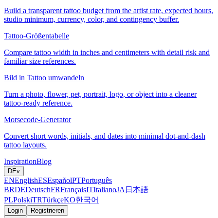
Build a transparent tattoo budget from the artist rate, expected hours,
studio minimum, currency, color, and contingency buffer.
Tattoo-Größentabelle
Compare tattoo width in inches and centimeters with detail risk and
familiar size references.
Bild in Tattoo umwandeln
Turn a photo, flower, pet, portrait, logo, or object into a cleaner
tattoo-ready reference.
Morsecode-Generator
Convert short words, initials, and dates into minimal dot-and-dash
tattoo layouts.
Inspiration
Blog
DE
v
EN
English
ES
Español
PT
Português
BR
DE
Deutsch
FR
Français
IT
Italiano
JA
日本語
PL
Polski
TR
Türkçe
KO
한국어
Login
Registrieren