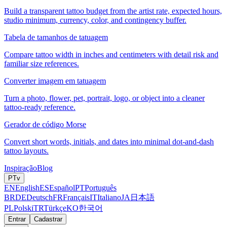
Build a transparent tattoo budget from the artist rate, expected hours,
studio minimum, currency, color, and contingency buffer.
Tabela de tamanhos de tatuagem
Compare tattoo width in inches and centimeters with detail risk and
familiar size references.
Converter imagem em tatuagem
Turn a photo, flower, pet, portrait, logo, or object into a cleaner
tattoo-ready reference.
Gerador de código Morse
Convert short words, initials, and dates into minimal dot-and-dash
tattoo layouts.
Inspiração
Blog
PT
v
EN
English
ES
Español
PT
Português
BR
DE
Deutsch
FR
Français
IT
Italiano
JA
日本語
PL
Polski
TR
Türkçe
KO
한국어
Entrar
Cadastrar