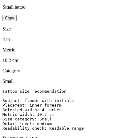
Small tattoo
Copy
Size
4 in
Metric
10.2 cm
Category
Small
Tattoo size recommendation

Subject: flower with initials

Placement: inner forearm

Selected width: 4 inches

Metric width: 10.2 cm

Size category: Small

Detail level: medium

Readability check: Readable range

Recommendation:
