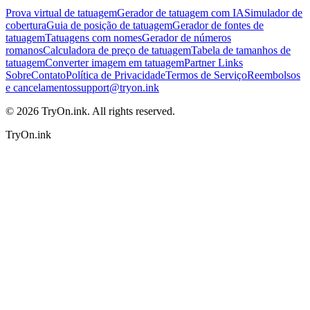
Prova virtual de tatuagem
Gerador de tatuagem com IA
Simulador de
cobertura
Guia de posição de tatuagem
Gerador de fontes de
tatuagem
Tatuagens com nomes
Gerador de números
romanos
Calculadora de preço de tatuagem
Tabela de tamanhos de
tatuagem
Converter imagem em tatuagem
Partner Links
Sobre
Contato
Política de Privacidade
Termos de Serviço
Reembolsos
e cancelamentos
support@tryon.ink
©
2026
TryOn.ink. All rights reserved.
TryOn.ink