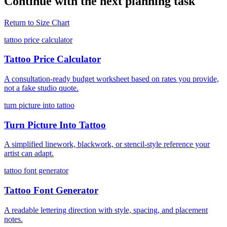
Continue with the next planning task
Return to
Size Chart
tattoo price calculator
Tattoo Price Calculator
A consultation-ready budget worksheet based on rates you provide,
not a fake studio quote.
turn picture into tattoo
Turn Picture Into Tattoo
A simplified linework, blackwork, or stencil-style reference your
artist can adapt.
tattoo font generator
Tattoo Font Generator
A readable lettering direction with style, spacing, and placement
notes.