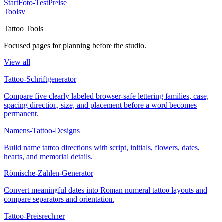
Start
Foto-Test
Preise
Tools
v
Tattoo Tools
Focused pages for planning before the studio.
View all
Tattoo-Schriftgenerator
Compare five clearly labeled browser-safe lettering families, case,
spacing direction, size, and placement before a word becomes
permanent.
Namens-Tattoo-Designs
Build name tattoo directions with script, initials, flowers, dates,
hearts, and memorial details.
Römische-Zahlen-Generator
Convert meaningful dates into Roman numeral tattoo layouts and
compare separators and orientation.
Tattoo-Preisrechner