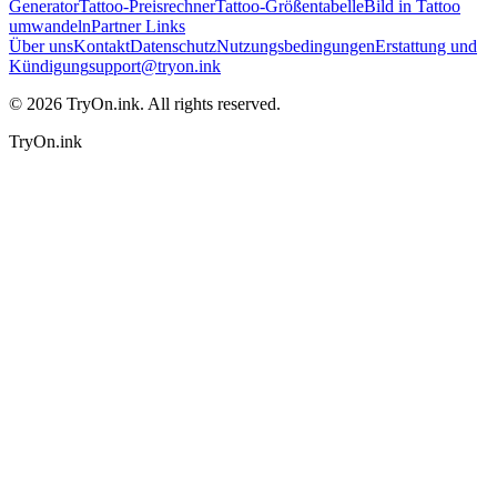
Generator
Tattoo-Preisrechner
Tattoo-Größentabelle
Bild in Tattoo
umwandeln
Partner Links
Über uns
Kontakt
Datenschutz
Nutzungsbedingungen
Erstattung und
Kündigung
support@tryon.ink
©
2026
TryOn.ink. All rights reserved.
TryOn.ink