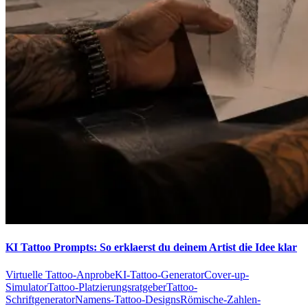
KI Tattoo Prompts: So erklaerst du deinem Artist die Idee klar
Virtuelle Tattoo-Anprobe
KI-Tattoo-Generator
Cover-up-
Simulator
Tattoo-Platzierungsratgeber
Tattoo-
Schriftgenerator
Namens-Tattoo-Designs
Römische-Zahlen-