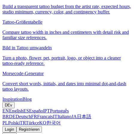
Build a transparent tattoo budget from the artist rate, expected hours,
studio minimum, currency, color, and contingency buffer.
Tattoo-Größentabelle
Compare tattoo width in inches and centimeters with detail risk and
familiar size references.
Bild in Tattoo umwandeln
Turn a photo, flower, pet, portrait, logo, or object into a cleaner
tattoo-ready reference.
Morsecode-Generator
Convert short words, initials, and dates into minimal dot-and-dash
tattoo layouts.
Inspiration
Blog
DE
v
EN
English
ES
Español
PT
Português
BR
DE
Deutsch
FR
Français
IT
Italiano
JA
日本語
PL
Polski
TR
Türkçe
KO
한국어
Login
Registrieren