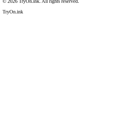
©
2026
TryOn.ink. All rights reserved.
TryOn.ink