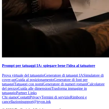
Prompt per tatuaggi IA: spiegare bene l'idea al tatuatore
Prova virtuale del tatuaggio
Generatore di tatuaggi IA
Simulatore di
cover-up
Guida al posizionamento
Generatore di font per
tatuaggi
Tatuaggi con nomi
Generatore di numeri romani
Calcolatore
del prezzo
Guida alle dimensioni
Trasforma immagine in
tatuaggio
Partner Links
Chi siamo
Contatti
Privacy
Termini di servizio
Rimborsi e
cancellazioni
support@tryon.ink