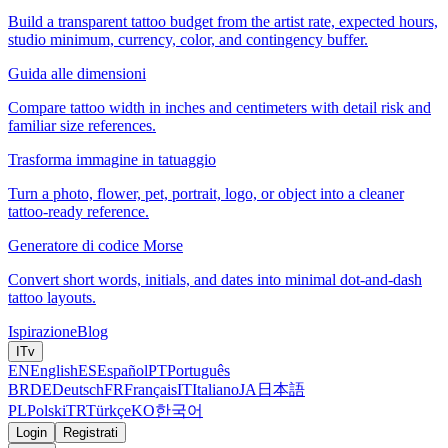
Build a transparent tattoo budget from the artist rate, expected hours,
studio minimum, currency, color, and contingency buffer.
Guida alle dimensioni
Compare tattoo width in inches and centimeters with detail risk and
familiar size references.
Trasforma immagine in tatuaggio
Turn a photo, flower, pet, portrait, logo, or object into a cleaner
tattoo-ready reference.
Generatore di codice Morse
Convert short words, initials, and dates into minimal dot-and-dash
tattoo layouts.
Ispirazione
Blog
IT
v
EN
English
ES
Español
PT
Português
BR
DE
Deutsch
FR
Français
IT
Italiano
JA
日本語
PL
Polski
TR
Türkçe
KO
한국어
Login
Registrati