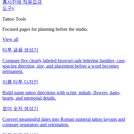
홈
사진에 적용
요금
도구
v
Tattoo Tools
Focused pages for planning before the studio.
View all
타투 글꼴 생성기
Compare five clearly labeled browser-safe lettering families, case,
spacing direction, size, and placement before a word becomes
permanent.
이름 타투 디자인
Build name tattoo directions with script, initials, flowers, dates,
hearts, and memorial details.
로마 숫자 생성기
Convert meaningful dates into Roman numeral tattoo layouts and
compare separators and orientation.