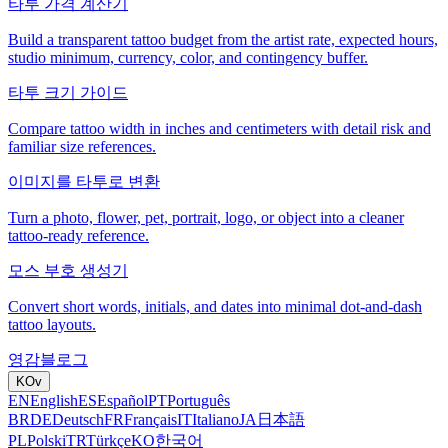
타투 가격 계산기
Build a transparent tattoo budget from the artist rate, expected hours,
studio minimum, currency, color, and contingency buffer.
타투 크기 가이드
Compare tattoo width in inches and centimeters with detail risk and
familiar size references.
이미지를 타투로 변환
Turn a photo, flower, pet, portrait, logo, or object into a cleaner
tattoo-ready reference.
모스 부호 생성기
Convert short words, initials, and dates into minimal dot-and-dash
tattoo layouts.
영감
블로그
KO
v
EN
English
ES
Español
PT
Português
BR
DE
Deutsch
FR
Français
IT
Italiano
JA
日本語
PL
Polski
TR
Türkçe
KO
한국어