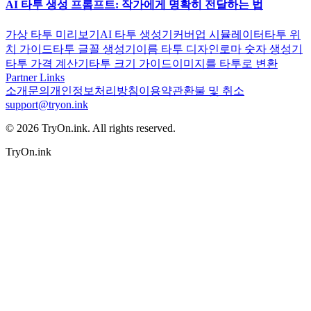
AI 타투 생성 프롬프트: 작가에게 명확히 전달하는 법
가상 타투 미리보기
AI 타투 생성기
커버업 시뮬레이터
타투 위
치 가이드
타투 글꼴 생성기
이름 타투 디자인
로마 숫자 생성기
타투 가격 계산기
타투 크기 가이드
이미지를 타투로 변환
Partner Links
소개
문의
개인정보처리방침
이용약관
환불 및 취소
support@tryon.ink
©
2026
TryOn.ink. All rights reserved.
TryOn.ink