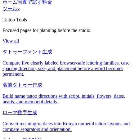
ホーム
写真で試す
料金
ツール
v
Tattoo Tools
Focused pages for planning before the studio.
View all
タトゥーフォント生成
Compare five clearly labeled browser-safe lettering families, case,
spacing direction, size, and placement before a word becomes
permanent.
名前タトゥー作成
Build name tattoo directions with script, initials, flowers, dates,
hearts, and memorial details.
ローマ数字生成
Convert meaningful dates into Roman numeral tattoo layouts and
compare separators and orientation.