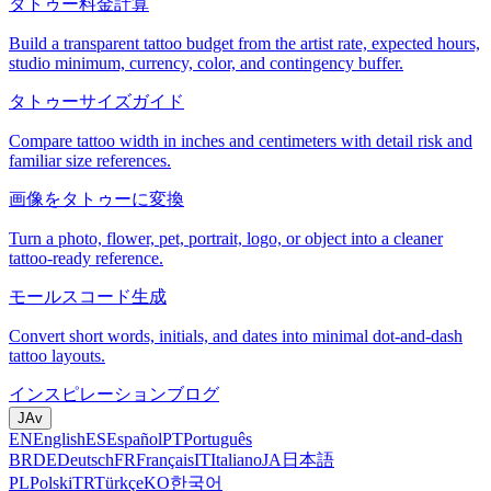
タトゥー料金計算
Build a transparent tattoo budget from the artist rate, expected hours,
studio minimum, currency, color, and contingency buffer.
タトゥーサイズガイド
Compare tattoo width in inches and centimeters with detail risk and
familiar size references.
画像をタトゥーに変換
Turn a photo, flower, pet, portrait, logo, or object into a cleaner
tattoo-ready reference.
モールスコード生成
Convert short words, initials, and dates into minimal dot-and-dash
tattoo layouts.
インスピレーション
ブログ
JA
v
EN
English
ES
Español
PT
Português
BR
DE
Deutsch
FR
Français
IT
Italiano
JA
日本語
PL
Polski
TR
Türkçe
KO
한국어