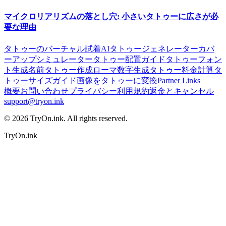
マイクロリアリズムの落とし穴: 小さいタトゥーに広さが必
要な理由
タトゥーのバーチャル試着
AIタトゥージェネレーター
カバ
ーアップシミュレーター
タトゥー配置ガイド
タトゥーフォン
ト生成
名前タトゥー作成
ローマ数字生成
タトゥー料金計算
タ
トゥーサイズガイド
画像をタトゥーに変換
Partner Links
概要
お問い合わせ
プライバシー
利用規約
返金とキャンセル
support@tryon.ink
©
2026
TryOn.ink. All rights reserved.
TryOn.ink