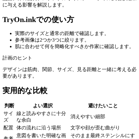
に与える影響を解説します。
TryOn.inkでの使い方
実際のサイズと通常の距離で確認します。
参考画像は2つか3つに絞ります。
肌に合わせて何を簡略化すべきか作家に確認します。
計画のヒント
デザインは筋肉、関節、サイズ、見る距離と一緒に考える必
要があります。
実用的な比較
判断
よい選択
避けたいこと
サイ
線と読みやすさに十分
消えやすい細部
ズ
な余白
配置
体の流れに沿う場所
文字や顔が歪む曲がり
意図を書いた明確な画
そのまま最終ステンシルにす
参考