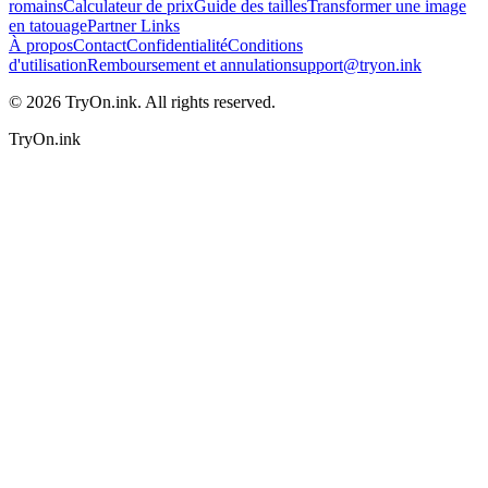
romains
Calculateur de prix
Guide des tailles
Transformer une image
en tatouage
Partner Links
À propos
Contact
Confidentialité
Conditions
d'utilisation
Remboursement et annulation
support@tryon.ink
©
2026
TryOn.ink. All rights reserved.
TryOn.ink