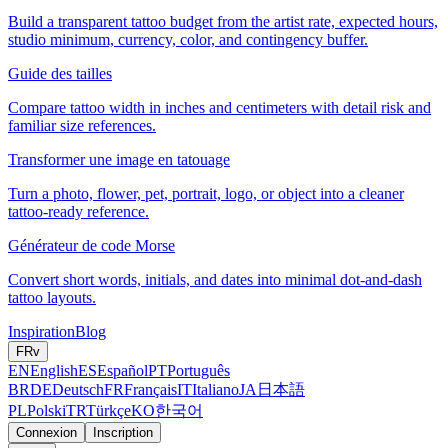
Build a transparent tattoo budget from the artist rate, expected hours,
studio minimum, currency, color, and contingency buffer.
Guide des tailles
Compare tattoo width in inches and centimeters with detail risk and
familiar size references.
Transformer une image en tatouage
Turn a photo, flower, pet, portrait, logo, or object into a cleaner
tattoo-ready reference.
Générateur de code Morse
Convert short words, initials, and dates into minimal dot-and-dash
tattoo layouts.
Inspiration
Blog
FR
v
EN
English
ES
Español
PT
Português
BR
DE
Deutsch
FR
Français
IT
Italiano
JA
日本語
PL
Polski
TR
Türkçe
KO
한국어
Connexion
Inscription