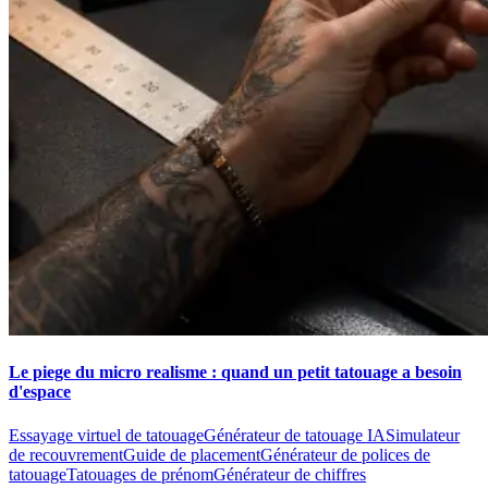
Le piege du micro realisme : quand un petit tatouage a besoin
d'espace
Essayage virtuel de tatouage
Générateur de tatouage IA
Simulateur
de recouvrement
Guide de placement
Générateur de polices de
tatouage
Tatouages de prénom
Générateur de chiffres