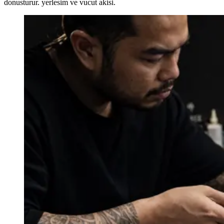
donusturur. yerlesim ve vucut akisi.