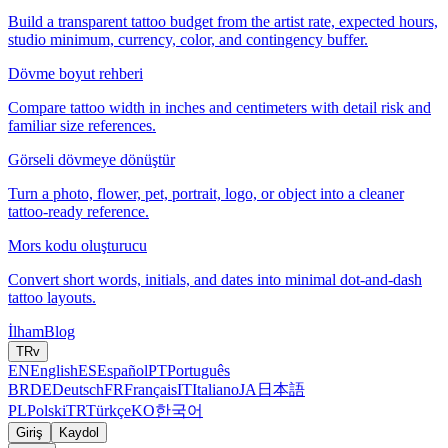
Build a transparent tattoo budget from the artist rate, expected hours,
studio minimum, currency, color, and contingency buffer.
Dövme boyut rehberi
Compare tattoo width in inches and centimeters with detail risk and
familiar size references.
Görseli dövmeye dönüştür
Turn a photo, flower, pet, portrait, logo, or object into a cleaner
tattoo-ready reference.
Mors kodu oluşturucu
Convert short words, initials, and dates into minimal dot-and-dash
tattoo layouts.
İlham
Blog
TR
v
EN
English
ES
Español
PT
Português
BR
DE
Deutsch
FR
Français
IT
Italiano
JA
日本語
PL
Polski
TR
Türkçe
KO
한국어
Giriş
Kaydol