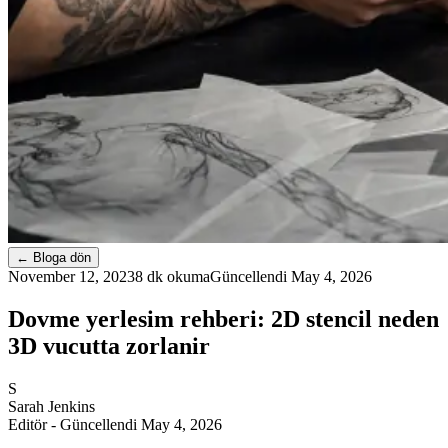
←
Bloga dön
November 12, 2023
8 dk okuma
Güncellendi
May 4, 2026
Dovme yerlesim rehberi: 2D stencil neden
3D vucutta zorlanir
S
Sarah Jenkins
Editör
- Güncellendi May 4, 2026