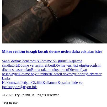
Mikro realizm tuzagi: kucuk dovme neden daha cok alan ister
Sanal dövme denemesi
AI dövme oluşturucu
Kapatma
simülatörü
Dövme yerleşim rehberi
Dövme yazı tipi oluşturucu
İsim
dövmesi tasarımları
Roma rakamı oluşturucu
Dövme fiyat
hesaplayıcı
Dövme boyut rehberi
Görseli dövmeye dönüştür
Partner
Links
Hakkımızda
İletişim
Gizlilik
Kullanım Koşulları
İade ve
iptal
support@tryon.ink
©
2026
TryOn.ink. All rights reserved.
TryOn.ink