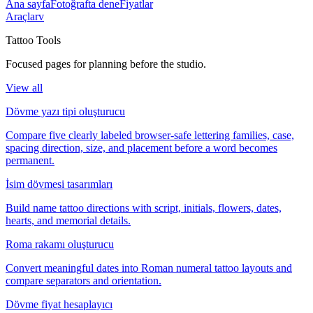
Ana sayfa
Fotoğrafta dene
Fiyatlar
Araçlar
v
Tattoo Tools
Focused pages for planning before the studio.
View all
Dövme yazı tipi oluşturucu
Compare five clearly labeled browser-safe lettering families, case,
spacing direction, size, and placement before a word becomes
permanent.
İsim dövmesi tasarımları
Build name tattoo directions with script, initials, flowers, dates,
hearts, and memorial details.
Roma rakamı oluşturucu
Convert meaningful dates into Roman numeral tattoo layouts and
compare separators and orientation.
Dövme fiyat hesaplayıcı