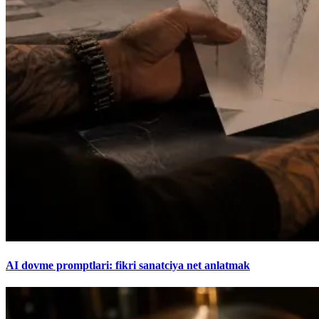
AI dovme promptlari: fikri sanatciya net anlatmak