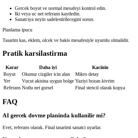
Gercek boyut ve normal mesafeyi kontrol edin.
Iki veya uc net referans kaydedin.
Sanatciya neyin sadelestirilecegini sorun.
Planlama ipucu
Tasarim kas, eklem, olcek ve bakis mesafesiyle uyumlu olmalidir.
Pratik karsilastirma
Karar
Daha iyi
Kacinin
Boyut
Okunur cizgiler icin alan
Mikro detay
Yer
Vucut akisina uygun bolge
Yaziyi bozan kivrim
Referans
Notlu net gorsel
Final stencil olarak kopya
FAQ
AI gercek dovme planinda kullanilir mi?
Evet, referans olarak. Final tasarimi sanatci uyarlar.