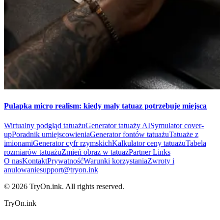
Pulapka micro realism: kiedy maly tatuaz potrzebuje miejsca
Wirtualny podgląd tatuażu
Generator tatuaży AI
Symulator cover-
up
Poradnik umiejscowienia
Generator fontów tatuażu
Tatuaże z
imionami
Generator cyfr rzymskich
Kalkulator ceny tatuażu
Tabela
rozmiarów tatuażu
Zmień obraz w tatuaż
Partner Links
O nas
Kontakt
Prywatność
Warunki korzystania
Zwroty i
anulowanie
support@tryon.ink
©
2026
TryOn.ink. All rights reserved.
TryOn.ink